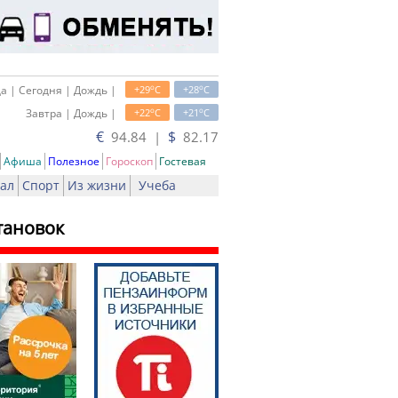
o
o
а | Сегодня | Дождь |
+29
C
+28
C
o
o
Завтра | Дождь |
+22
C
+21
C
€
$
94.84 |
82.17
Афиша
Полезное
Гороскоп
Гостевая
ал
Спорт
Из жизни
Учеба
тановок
ать