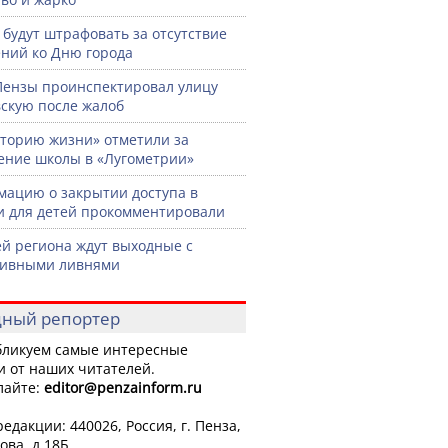
 будут штрафовать за отсутствие
ний ко Дню города
Пензы проинспектировал улицу
скую после жалоб
торию жизни» отметили за
ение школы в «Лугометрии»
ацию о закрытии доступа в
и для детей прокомментировали
й региона ждут выходные с
сивными ливнями
ный репортер
ликуем самые интересные
и от наших читателей.
лайте:
editor
@penzainform.ru
едакции: 440026, Россия, г. Пенза,
ова, д.18Б.