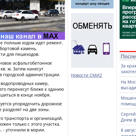
е полным ходом идет ремонт.
бортовой камень,
ти для пешеходов.
После
 новое асфальтобетонное
За кра
в. м. Затем нанесут
захоте
 в городской администрации.
Новости СМИ2
На Мос
 водопроводных камер,
высади
его перенесут ближе к зданию
ршиться в конце ноября.
Мошенн
руется упорядочить дорожное
помощ
 разделят на две зоны.
Сергей
го транспорта и организаций,
Днем ф
жен только с этого участка.
, - уточнили в мэрии.
8 авгу
дождли