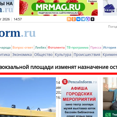
вг 2026
|
14:57
Погод
 народа
Вопрос-ответ
Ликбез
Фотолента
ТВ-программа
Пресса
История
итика
Экономика
Общество
Культура
Происшествия
Кримин
вокзальной площади изменят назначение ос
14
Печ
августа
2025,
16:19