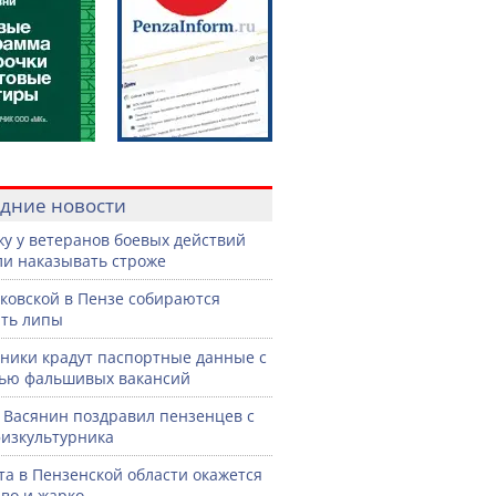
дние новости
жу у ветеранов боевых действий
ли наказывать строже
ковской в Пензе собираются
ть липы
ики крадут паспортные данные с
ью фальшивых вакансий
 Васянин поздравил пензенцев с
изкультурника
ста в Пензенской области окажется
во и жарко