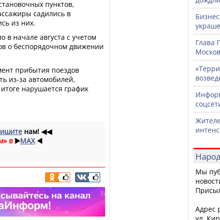
становочных пунктов,
ассажиры садились в
Бизнес
сь из них.
украше
о в начале августа с учетом
Глава 
ов о беспорядочном движении
Москов
«Терри
мент прибытия поездов
возвед
ь из-за автомобилей,
 итоге нарушается график
Информ
соцсет
Жителе
интен
ишите
нам!
◀◀
м» в
▶️
MAX
◀️
Народ
Мы пуб
новост
Присы
Адрес р
ул. Кир