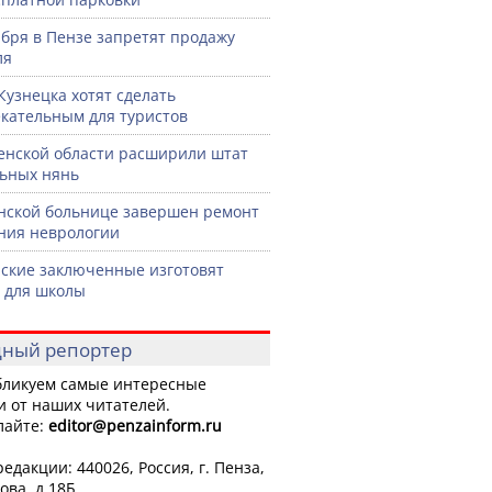
ября в Пензе запретят продажу
ля
Кузнецка хотят сделать
кательным для туристов
енской области расширили штат
ьных нянь
нской больнице завершен ремонт
ния неврологии
ские заключенные изготовят
 для школы
ный репортер
ликуем самые интересные
и от наших читателей.
лайте:
editor
@penzainform.ru
едакции: 440026, Россия, г. Пенза,
ова, д.18Б.