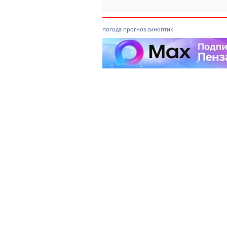
погода
прогноз
синоптик