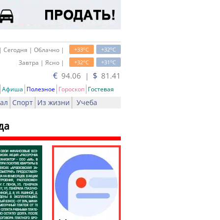
o
o
| Сегодня | Облачно |
+33
C
+32
C
o
o
Завтра | Ясно |
+32
C
+31
C
€
$
94.06 |
81.41
Афиша
Полезное
Гороскоп
Гостевая
ал
Спорт
Из жизни
Учеба
да
ать