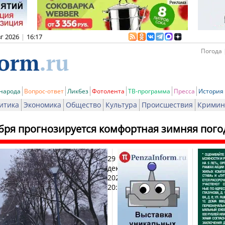
вг 2026
|
16:17
Погода 
 народа
Вопрос-ответ
Ликбез
Фотолента
ТВ-программа
Пресса
История
итика
Экономика
Общество
Культура
Происшествия
Кримин
абря прогнозируется комфортная зимняя пого
29
Печ
декабря
2025,
20:00