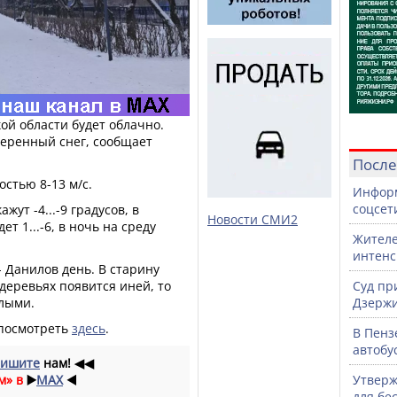
кой области будет облачно.
еренный снег, сообщает
После
остью 8-13 м/с.
Информ
соцсет
ут -4...-9 градусов, в
Новости СМИ2
т 1...-6, в ночь на среду
Жителе
интен
- Данилов день. В старину
 деревьях появится иней, то
Суд пр
плыми.
Дзержи
 посмотреть
здесь
.
В Пенз
автобу
ишите
нам!
◀◀
м» в
▶️
MAX
◀️
Утверж
для бе