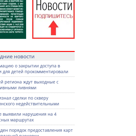
дние новости
ацию о закрытии доступа в
и для детей прокомментировали
й региона ждут выходные с
сивными ливнями
изнал сделки по скверу
нского недействительными
е выявили нарушения на 4
сных маршрутах
ден порядок предоставления карт
сплатной парковки