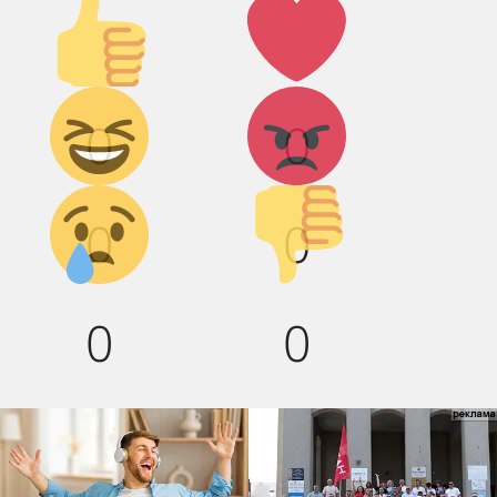
Палец
Лайк!
вверх!
Дикий
Агрессия!
0
0
смех!
Грусть :(
Палец
0
0
вниз!
0
0