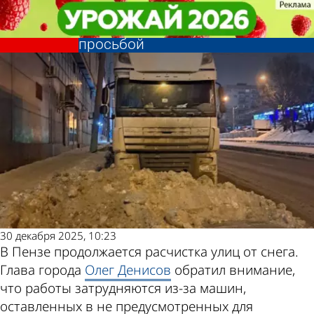
Общество
Общество
Глава города обратился к
Глава города обратился к
пензенским автомобилистам с
пензенским автомобилистам с
Другие
Погода и
просьбой
просьбой
новости по
курсы валют в
теме
Пензе
30 декабря 2025, 10:23
В Пензе продолжается расчистка улиц от снега.
Глава города
Олег Денисов
обратил внимание,
что работы затрудняются из-за машин,
оставленных в не предусмотренных для