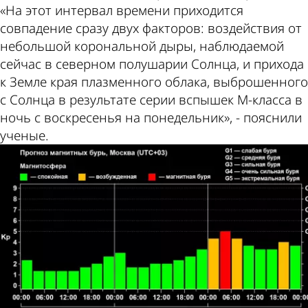
«На этот интервал времени приходится
совпадение сразу двух факторов: воздействия от
небольшой корональной дыры, наблюдаемой
сейчас в северном полушарии Солнца, и прихода
к Земле края плазменного облака, выброшенного
с Солнца в результате серии вспышек M-класса в
ночь с воскресенья на понедельник», - пояснили
ученые.