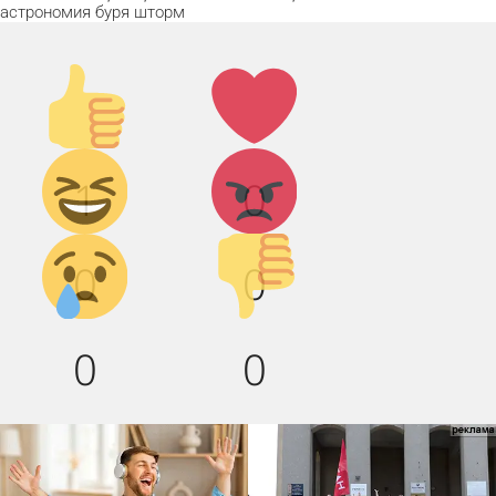
астрономия
буря
шторм
Палец
Лайк!
вверх!
Дикий
Агрессия!
1
0
смех!
Грусть :(
Палец
0
0
вниз!
0
0