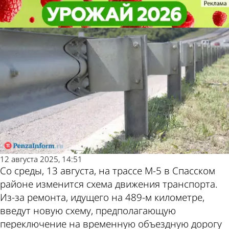
Общество
Общество
В Спасском районе перекроют
В Спасском районе перекроют
Другие новости по
Погода и курсы
участок трассы М-5
участок трассы М-5
теме
валют в Пензе
12 августа 2025, 14:51
Со среды, 13 августа, на трассе М-5 в Спасском
районе изменится схема движения транспорта.
Из-за ремонта, идущего на 489-м километре,
введут новую схему, предполагающую
переключение на временную объездную дорогу