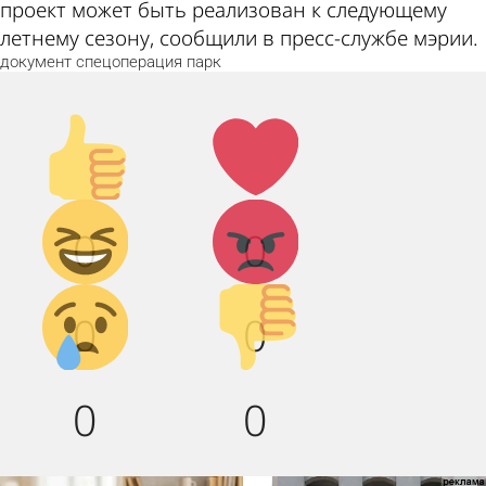
проект может быть реализован к следующему
летнему сезону, сообщили в пресс-службе мэрии.
документ
спецоперация
парк
Палец
Лайк!
вверх!
Дикий
Агрессия!
0
0
смех!
Грусть :(
Палец
0
0
вниз!
0
0