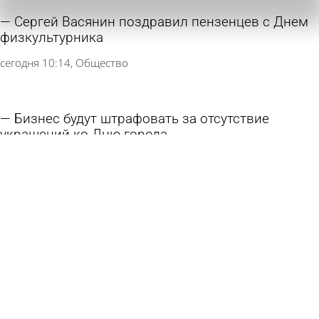
Сергей Васянин поздравил пензенцев с Днем
физкультурника
сегодня 10:14
Общество
Бизнес будут штрафовать за отсутствие
украшений ко Дню города
7 августа 2026 18:29
Общество
Команда «Рисана» отмечена множеством
наград ко Дню строителя
7 августа 2026 14:17
Город
День города: Пенза готовится к зеркальной