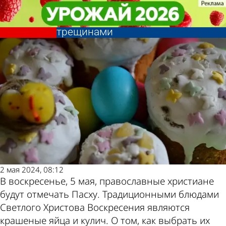
Общество
Общество
Эксперт советует встряхнуть
Эксперт советует встряхнуть
яйцо и не покупать кулич с
яйцо и не покупать кулич с
Другие новости
Погода и курсы
трещинами
трещинами
по теме
валют в Пензе
2 мая 2024, 08:12
В воскресенье, 5 мая, православные христиане
будут отмечать Пасху. Традиционными блюдами
Светлого Христова Воскресения являются
крашеные яйца и кулич. О том, как выбрать их