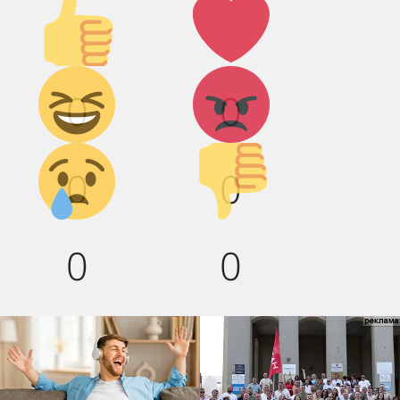
Палец
Лайк!
вверх!
Дикий
Агрессия!
0
0
смех!
Грусть :(
Палец
0
0
вниз!
0
0