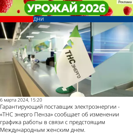
Общество
Общество
В «ТНС энерго Пенза» рассказали
В «ТНС энерго Пенза» рассказали
Другие новости по
Погода и курсы
о графике работы в праздничные
о графике работы в праздничные
дни
дни
теме
валют в Пензе
6 марта 2024, 15:20
Гарантирующий поставщик электроэнергии -
«ТНС энерго Пенза» сообщает об изменении
графика работы в связи с предстоящим
Международным женским днем.