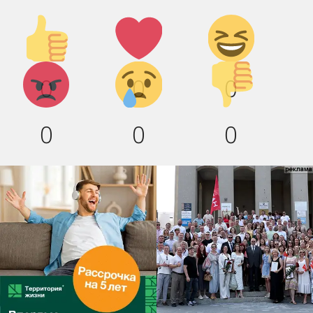
Палец
Лайк!
Дикий
вверх!
смех!
Агрессия!
Грусть
Палец
0
0
0
:(
вниз!
0
0
0