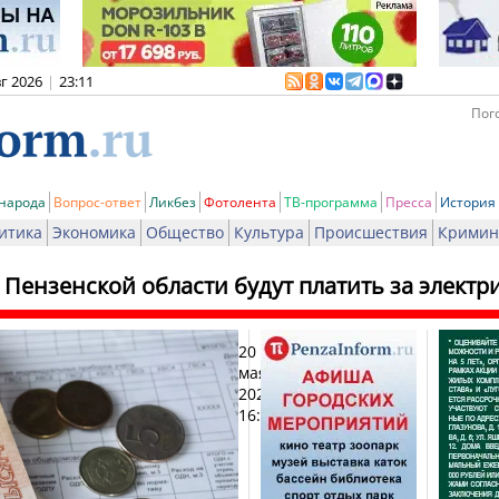
вг 2026
|
23:11
Пого
 народа
Вопрос-ответ
Ликбез
Фотолента
ТВ-программа
Пресса
История
итика
Экономика
Общество
Культура
Происшествия
Кримин
Пензенской области будут платить за электр
20
Печат
мая
2025,
16:08