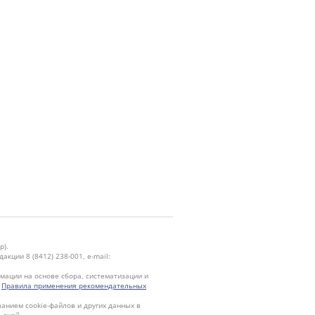
р).
кции 8 (8412) 238-001, e-mail:
ации на основе сбора, систематизации и
.
Правила применения рекомендательных
ванием cookie-файлов и других данных в
 дней.