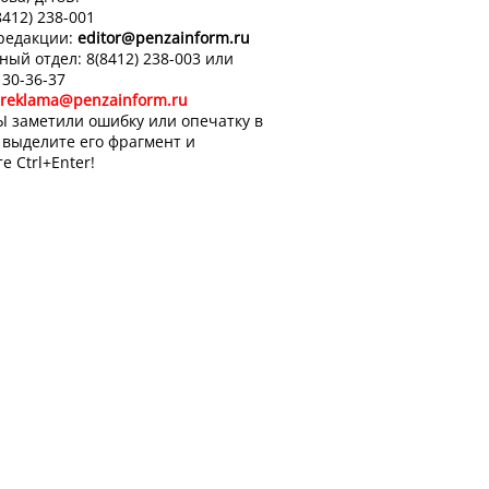
8412) 238-001
 редакции:
editor
@penzainform.ru
ный отдел: 8(8412) 238-003 или
 30-36-37
reklama@penzainform.ru
Ы заметили ошибку или опечатку в
, выделите его фрагмент и
е Ctrl+Enter!