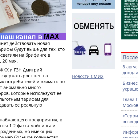
чнет действовать новая
арифы будут выше для тех, кто
осветили на брифинге в
После
 20 мая.
8 авгу
 ЖКХ и ГЗН Дмитрий
дождли
 сдержать рост цен на
Новости СМИ2
ых потребителей и взимать по
Бизнес
ет аномально много
украше
еров, которые используют ее
 льготным тарифам для
Глава 
давать ее реальную
Москов
«Терри
снабжающего предприятия, в
возвед
тся 1-2 факта майнинга и
вержденных, но имеющих
Информ
пример большое количество
соцсет