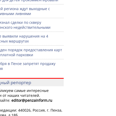
й региона ждут выходные с
сивными ливнями
изнал сделки по скверу
нского недействительными
е выявили нарушения на 4
сных маршрутах
ден порядок предоставления карт
сплатной парковки
ября в Пензе запретят продажу
ля
ный репортер
ликуем самые интересные
и от наших читателей.
лайте:
editor
@penzainform.ru
едакции: 440026, Россия, г. Пенза,
ова, д.18Б.