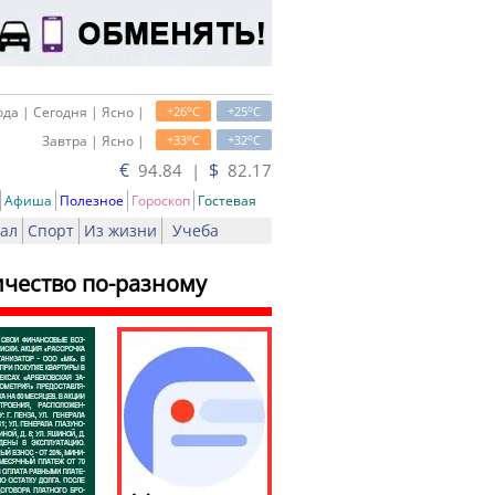
o
o
да | Сегодня | Ясно |
+26
C
+25
C
o
o
Завтра | Ясно |
+33
C
+32
C
€
$
94.84 |
82.17
Афиша
Полезное
Гороскоп
Гостевая
ал
Спорт
Из жизни
Учеба
ичество по-разному
ь