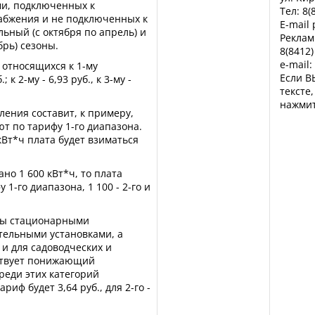
ми, подключенных к
Тел: 8(
абжения и не подключенных к
E-mail
льный (с октября по апрель) и
Реклам
брь) сезоны.
8(8412)
e-mail:
 относящихся к 1-му
Если В
 к 2-му - 6,93 руб., к 3-му -
тексте
нажмит
ления составит, к примеру,
ют по тарифу 1-го диапазона.
 кВт*ч плата будет взиматься
ано 1 600 кВт*ч, то плата
 1-го диапазона, 1 100 - 2-го и
аны стационарными
тельными установками, а
 и для садоводческих и
ствует понижающий
реди этих категорий
риф будет 3,64 руб., для 2-го -