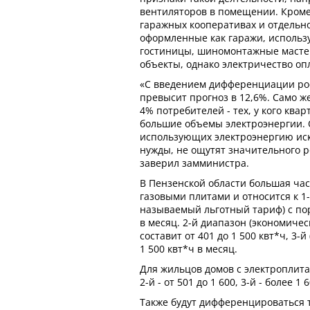
вентиляторов в помещении. Кроме 
гаражных кооперативах и отдельн
оформленные как гаражи, использу
гостиницы, шиномонтажные масте
объекты, однако электричество оп
«С введением дифференциации рос
превысит прогноз в 12,6%. Само ж
4% потребителей - тех, у кого ква
большие объемы электроэнергии. 
использующих электроэнергию ис
нужды, не ощутят значительного ро
заверил замминистра.
В Пензенской области большая час
газовыми плитами и относится к 1-
называемый льготный тариф) с по
в месяц. 2-й диапазон (экономиче
составит от 401 до 1 500 квт*ч, 3-
1 500 квт*ч в месяц.
Для жильцов домов с электроплита
2-й - от 501 до 1 600, 3-й - более 1
Также будут дифференцироваться 