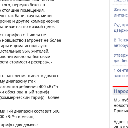
того, нередко боксы в
Жителе
о стоящие помещения,
интен
ют как бани, сауны, мини-
рские и другие коммерческие
Суд пр
лачивается по низкой цене.
Дзержи
т тарифов с 1 июля не
В Пенз
е новшество затронет не более
автобу
ртиры и дома используют
Остальные 96% жителей,
Утверж
ключительно на бытовые
для бе
ста стоимости ресурса», -
1 сент
ть населения живет в домах с
алкого
му диапазону (так
рогом потребления 400 кВт*ч
Народ
ски обоснованный тариф)
й (коммерческий тариф) - более
Мы пуб
новост
Присы
ми 1-й диапазон составит 500,
 600 кВт*ч в месяц.
Адрес р
тарифы для домов с
ул. Кир