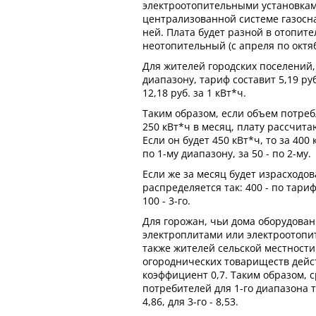
электроотопительными установка
централизованной системе газосн
ней. Плата будет разной в отопите
неотопительный (с апреля по октя
Для жителей городских поселений,
диапазону, тариф составит 5,19 руб.;
12,18 руб. за 1 кВт*ч.
Таким образом, если объем потреб
250 кВт*ч в месяц, плату рассчита
Если он будет 450 кВт*ч, то за 400
по 1-му диапазону, за 50 - по 2-му.
Если же за месяц будет израсходов
распределяется так: 400 - по тарифу
100 - 3-го.
Для горожан, чьи дома оборудов
электроплитами или электроотопи
также жителей сельской местности
огороднических товариществ дей
коэффициент 0,7. Таким образом, с
потребителей для 1-го диапазона та
4,86, для 3-го - 8,53.