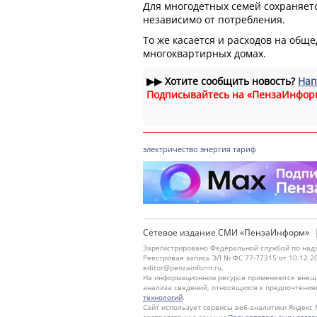
Для многодетных семей сохраняетс
независимо от потребления.
То же касается и расходов на общ
многоквартирных домах.
▶▶
Хотите сообщить новость?
Нап
Подписывайтесь на «ПензаИнфор
электричество
энергия
тариф
Сетевое издание СМИ «ПензаИнформ»
Зарегистрировано Федеральной службой по надз
Реестровая запись ЭЛ № ФС 77-77315 от 10.12.2
editor@penzainform.ru.
На информационном ресурсе применяются внешн
анализа сведений, относящихся к предпочтения
технологий
.
Сайт использует сервисы веб-аналитики Яндекс 
соответствии с данным
Пользовательским согл