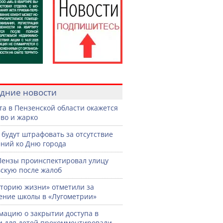
дние новости
ста в Пензенской области окажется
во и жарко
 будут штрафовать за отсутствие
ний ко Дню города
Пензы проинспектировал улицу
скую после жалоб
торию жизни» отметили за
ение школы в «Лугометрии»
ацию о закрытии доступа в
и для детей прокомментировали