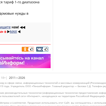
я тариф 1-го диапазона
едомовые нужды в
ишите
нам!
◀◀
м» в
▶️
MAX
◀️
|18+|
2011—2026
ору в сфере связи, информационных технологий и массовых коммуникаций (Роскомнадзо
019 года. Учредитель ООО «ПензаИнформ». Главный редактор — Белова С.Д. Телефон реда
ие рекомендательные технологии (информационные технологии предоставления информ
м пользователей сети «Интернет», находящихся на территории Российской Федерации)»
Метрика и LiveInternet. Продолжая использовать этот Сайт, вы соглашаетесь с использо
ашением
. Срок обработки персональных данных при помощи cookie-файлов составляет 14