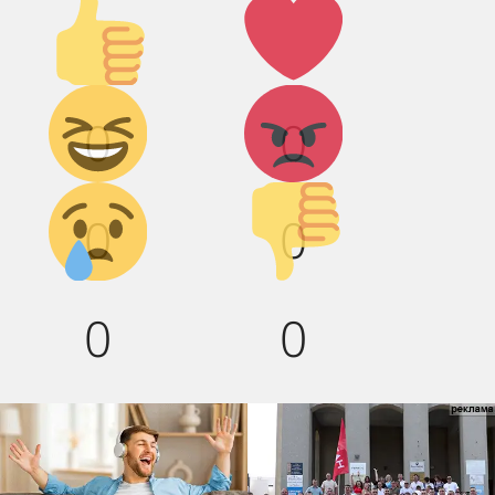
Палец
Лайк!
вверх!
Дикий
Агрессия!
0
0
смех!
Грусть :(
Палец
0
0
вниз!
0
0