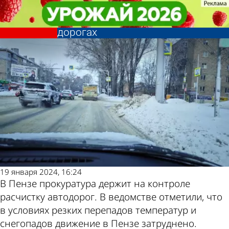
Общество
Общество
Прокурор внес представление
Прокурор внес представление
главе Пензы за лед и сугробы на
главе Пензы за лед и сугробы на
Другие
Погода и курсы
дорогах
дорогах
новости по
валют в Пензе
теме
19 января 2024, 16:24
В Пензе прокуратура держит на контроле
расчистку автодорог. В ведомстве отметили, что
в условиях резких перепадов температур и
снегопадов движение в Пензе затруднено.