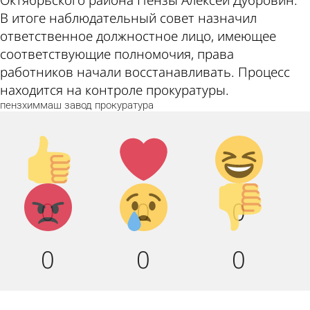
Октябрьского района Пензы Алексей Дубровин.
В итоге наблюдательный совет назначил
ответственное должностное лицо, имеющее
соответствующие полномочия, права
работников начали восстанавливать. Процесс
находится на контроле прокуратуры.
пензхиммаш
завод
прокуратура
Палец
Лайк!
Дикий
вверх!
смех!
Агрессия!
Грусть :
Палец
0
0
0
(
вниз!
0
0
0