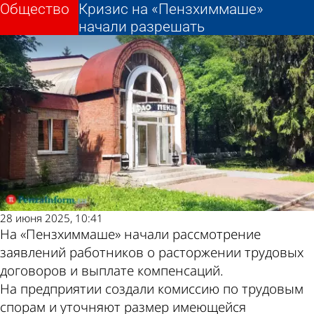
Общество
Общество
Кризис на «Пензхиммаше»
Кризис на «Пензхиммаше»
Другие новости по
Погода и курсы
начали разрешать
начали разрешать
теме
валют в Пензе
28 июня 2025, 10:41
На «Пензхиммаше» начали рассмотрение
заявлений работников о расторжении трудовых
договоров и выплате компенсаций.
На предприятии создали комиссию по трудовым
спорам и уточняют размер имеющейся