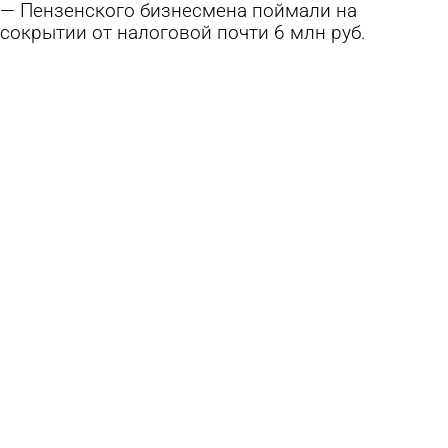
Пензенского бизнесмена поймали на
сокрытии от налоговой почти 6 млн руб.
31 июля 2026 08:50
Криминал
Прокурор области встретится с жителями
Никольского района
29 июля 2026 20:58
Общество
В работах по благоустройству у храма в
Заречном выявили нарушения
24 июля 2026 14:24
Общество
В регионе при общем снижении уровня
преступности выросло число убийств
24 июля 2026 09:36
Общество