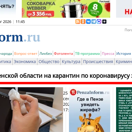
вг 2026
|
11:45
Пого
 народа
Вопрос-ответ
Ликбез
Фотолента
ТВ-программа
Пресса
История
итика
Экономика
Общество
Культура
Происшествия
Кримин
енской области на карантин по коронавирусу
25
Пе
сентября
2020,
17:35