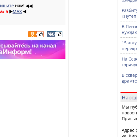
ишите
нам!
◀◀
Разбит
м» в
▶️
MAX
◀️
«Путеп
В Пенз
нужда
15 авг
перекр
На Сев
горячу
В скве
драмте
Народ
Мы пуб
новост
Присы
Адрес р
ул. Кир