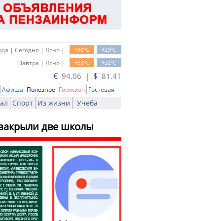
o
o
да | Сегодня | Ясно |
+30
C
+29
C
o
o
Завтра | Ясно |
+33
C
+32
C
€
$
94.06 |
81.41
Афиша
Полезное
Гороскоп
Гостевая
ал
Спорт
Из жизни
Учеба
 закрыли две школы
чать