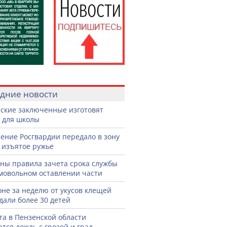
дние новости
ские заключенные изготовят
 для школы
ение Росгвардии передало в зону
 изъятое ружье
ны правила зачета срока службы
мовольном оставлении части
оне за неделю от укусов клещей
дали более 30 детей
ста в Пензенской области
тся дождь с грозой и град