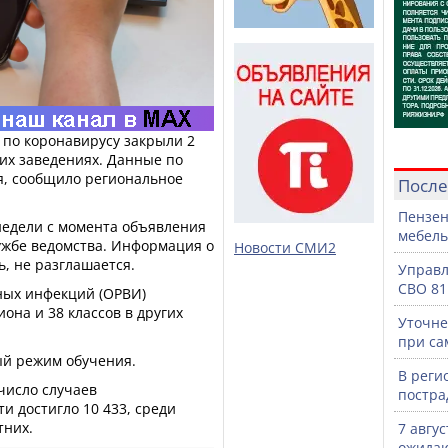
 по коронавирусу закрыли 2
гих заведениях. Данные по
я, сообщило региональное
После
Пензен
недели с момента объявления
мебель
лужбе ведомства. Информация о
Новости СМИ2
ь, не разглашается.
Управл
СВО 81
ных инфекций (ОРВИ)
на и 38 классов в других
Уточне
при са
ый режим обучения.
В реги
число случаев
постра
и достигло 10 433, среди
тних.
7 авгу
ожидаю