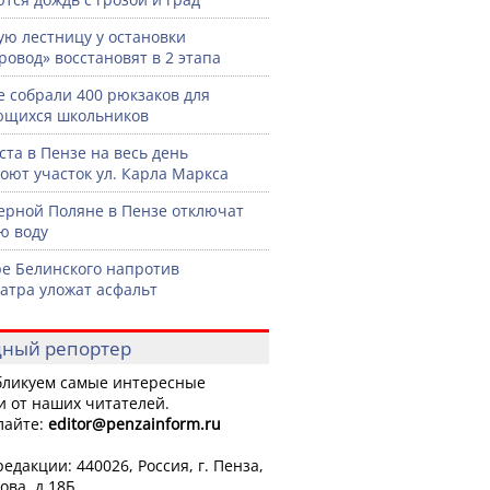
ую лестницу у остановки
ровод» восстановят в 2 этапа
е собрали 400 рюкзаков для
ющихся школьников
уста в Пензе на весь день
оют участок ул. Карла Маркса
ерной Поляне в Пензе отключат
ю воду
ре Белинского напротив
атра уложат асфальт
ный репортер
ликуем самые интересные
и от наших читателей.
лайте:
editor
@penzainform.ru
едакции: 440026, Россия, г. Пенза,
ова, д.18Б.