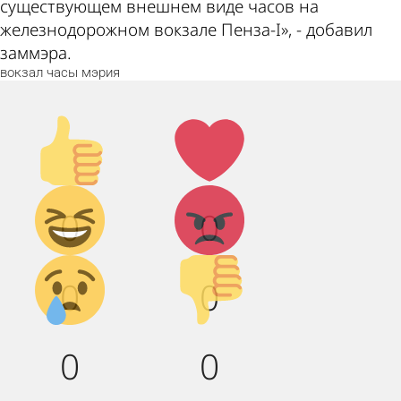
существующем внешнем виде часов на
железнодорожном вокзале Пенза-I», - добавил
заммэра.
вокзал
часы
мэрия
Палец
Лайк!
вверх!
Дикий
Агрессия!
0
0
смех!
Грусть :(
Палец
0
0
вниз!
0
0