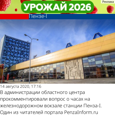
Общество
Общество
Мэрия города не планирует
Мэрия города не планирует
Другие новости
Погода и курсы
менять внешний вид часов на
менять внешний вид часов на
Пензе-I
Пензе-I
по теме
валют в Пензе
14 августа 2020, 17:16
В администрации областного центра
прокомментировали вопрос о часах на
железнодорожном вокзале станции Пенза-I.
Один из читателей портала PenzaInform.ru