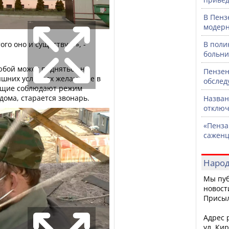
В Пенз
модерн
ого оно и существует», -
В поли
больни
юбой может подняться на
Пензен
няшних условиях желающие в
обслед
ющие соблюдают режим
 дома, старается звонарь.
Назван
отключ
«Пенза
саженц
Народ
Мы пуб
новост
Присы
Адрес р
ул. Кир