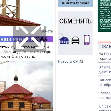
Печать
После
Святых Мучеников Адриана и
ла Александр Ясенев. Звонарь-
На Сев
носит благую весть.
горячу
Новости СМИ2
В скве
драмте
Наноси
октяб
Глава 
состоя
К 1 се
привед