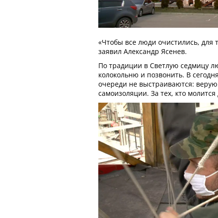
«Чтобы все люди очистились, для т
заявил Александр Ясенев.
По традиции в Светлую седмицу л
колокольню и позвонить. В сегод
очереди не выстраиваются: веру
самоизоляции. За тех, кто молится