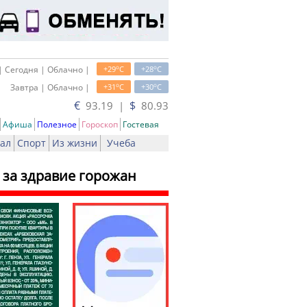
o
o
| Сегодня | Облачно |
+29
C
+28
C
o
o
Завтра | Облачно |
+31
C
+30
C
€
$
93.19 |
80.93
Афиша
Полезное
Гороскоп
Гостевая
ал
Спорт
Из жизни
Учеба
 за здравие горожан