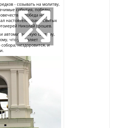
редков - созывать на молитву,
начимые события, победы.
овечества - победа над
зал настоятель храма Святых
отоиерей Николай Грошев.
ли автоматическую систему,
Тому, что управляет
 собора, нездоровится, и
и.