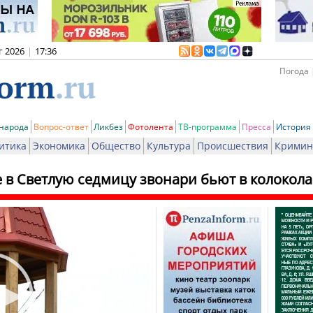
г 2026
|
17:36
Погода 
 народа
Вопрос-ответ
Ликбез
Фотолента
ТВ-программа
Пресса
История
итика
Экономика
Общество
Культура
Происшествия
Кримин
 в Светлую седмицу звонари бьют в колокола