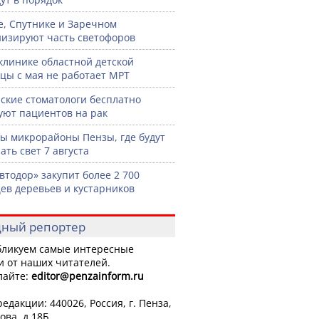
е, Спутнике и Заречном
изируют часть светофоров
клинике областной детской
цы с мая не работает МРТ
ские стоматологи бесплатно
уют пациентов на рак
ы микрорайоны Пензы, где будут
ать свет 7 августа
втодор» закупит более 2 700
ев деревьев и кустарников
ный репортер
ликуем самые интересные
и от наших читателей.
лайте:
editor
@penzainform.ru
едакции: 440026, Россия, г. Пенза,
ова, д.18Б.