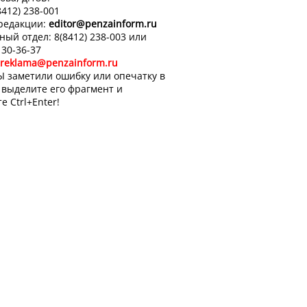
8412) 238-001
 редакции:
editor
@penzainform.ru
ный отдел: 8(8412) 238-003 или
 30-36-37
reklama@penzainform.ru
Ы заметили ошибку или опечатку в
, выделите его фрагмент и
е Ctrl+Enter!