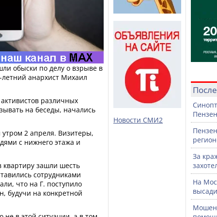
шли обыски по делу о взрыве в
7-летний анархист Михаил
После
П активистов различных
Синопт
зывать на беседы, начались
Пензен
Новости СМИ2
Пензен
 утром 2 апреля. Визитеры,
регион
дями с нижнего этажа и
За кра
в квартиру зашли шесть
захоте
ставились сотрудниками
На Мос
ли, что на Г. поступило
высади
н, будучи на конкретной
Мошенн
 не в этой ситуации, а в том,
помощ