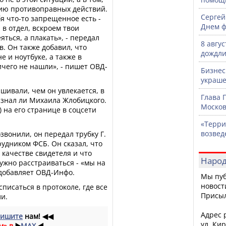
нию противоправных действий.
Сергей
бя что-то запрещенное есть -
Днем ф
 в отдел, вскроем твои
яться, а плакать», - передал
8 авгу
в. Он также добавил, что
дождли
е и ноутбуке, а также в
ичего не нашли», - пишет ОВД-
Бизнес
украше
ивали, чем он увлекается, в
Глава 
 знал ли Михаила Жлобицкого.
Москов
) на его странице в соцсети
«Терри
возвед
звонили, он передал трубку Г.
рудником ФСБ. Он сказал, что
качестве свидетеля и что
Народ
нужно расстраиваться - «мы на
 добавляет ОВД-Инфо.
Мы пуб
новост
списаться в протоколе, где все
Присы
ли.
Адрес р
ишите
нам!
◀◀
ул. Кир
м» в
▶️
MAX
◀️