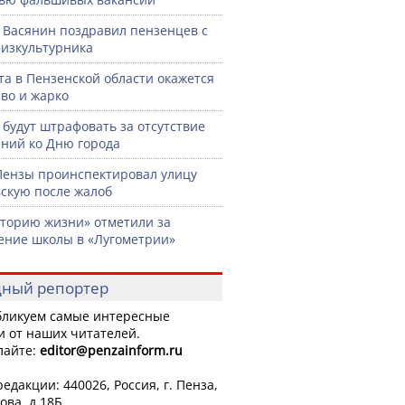
 Васянин поздравил пензенцев с
изкультурника
ста в Пензенской области окажется
во и жарко
 будут штрафовать за отсутствие
ний ко Дню города
Пензы проинспектировал улицу
скую после жалоб
торию жизни» отметили за
ение школы в «Лугометрии»
ный репортер
ликуем самые интересные
и от наших читателей.
лайте:
editor
@penzainform.ru
едакции: 440026, Россия, г. Пенза,
ова, д.18Б.