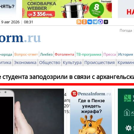
9 авг 2026
|
08:31
Погода 
 народа
Вопрос-ответ
Ликбез
Фотолента
ТВ-программа
Пресса
История
итика
Экономика
Общество
Культура
Происшествия
Кримин
 студента заподозрили в связи с архангельс
4
Печа
апреля
2019,
15:51