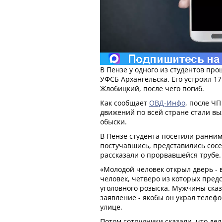
В Пензе у одного из студентов про
УФСБ Архангельска. Его устроил 1
Жлобицкий, после чего погиб.
Как сообщает
ОВД-Инфо
, после Ч
движений по всей стране стали вы
обыски.
В Пензе студента посетили ранним
постучавшись, представились сосе
рассказали о прорвавшейся трубе.
«Молодой человек открыл дверь - 
человек, четверо из которых пред
уголовного розыска. Мужчины сказа
заявление - якобы он украл телефо
улице.
Потом сотрудники сказали, что дело