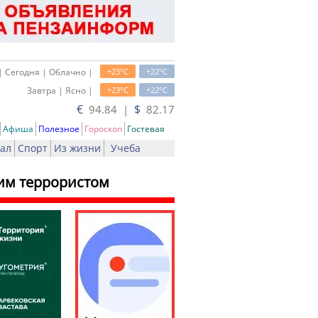
o
o
| Сегодня | Облачно |
+23
C
+22
C
o
o
Завтра | Ясно |
+23
C
+22
C
€
$
94.84 |
82.17
Афиша
Полезное
Гороскоп
Гостевая
ал
Спорт
Из жизни
Учеба
ким террористом
ть