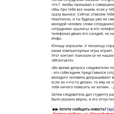
что Г. якобы призывал к соверше
«Мы про тебя все знаем, если у те
сразу выноси. Сейчас отвезем тебя
переписки, и ты будешь уже не сме
молодой человек слова сотруднико
сотрудники «рылись» в его телефон
телефонах двоих его соседей, но н
Инфо.
Юношу опросили. У пензенца спраш
какие компьютерные игры играет,
Этот контакт поискали (и не нашли
«ВКонтакте».
«Во время допроса следователю по
- его собеседник представился сот
молодого человека допрашивают в 
если он «что-то делал», то ему не 
тебя ничего повесить не хотим», -
Затем следователь дал студенту ра
было указано верно, и его отпусти
▶▶
Хотите сообщить новость?
Нап
Подписывайтесь на «ПензаИнфор