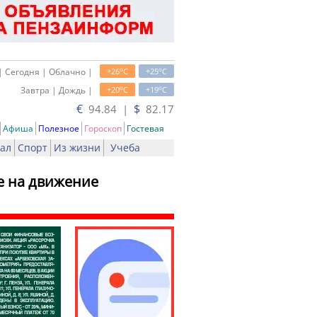
o
o
| Сегодня | Облачно |
+26
C
+25
C
o
o
Завтра | Дождь |
+20
C
+19
C
€
$
94.84 |
82.17
Афиша
Полезное
Гороскоп
Гостевая
ал
Спорт
Из жизни
Учеба
ие на движение
ать