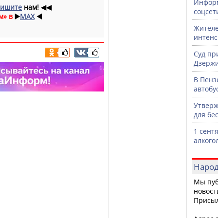
Информ
ишите
нам!
◀◀
соцсет
м» в
▶️
MAX
◀️
Жителе
интен
Суд пр
Дзержи
В Пенз
автобу
Утверж
для бе
1 сент
алкого
Народ
Мы пуб
новост
Присы