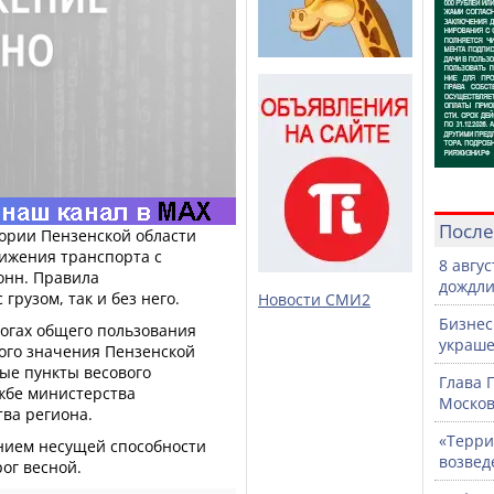
После
тории Пензенской области
вижения транспорта с
8 авгу
онн. Правила
дождли
грузом, так и без него.
Новости СМИ2
Бизнес
огах общего пользования
украше
ого значения Пензенской
ые пункты весового
Глава 
ужбе министерства
Москов
тва региона.
«Терри
нием несущей способности
возвед
ог весной.