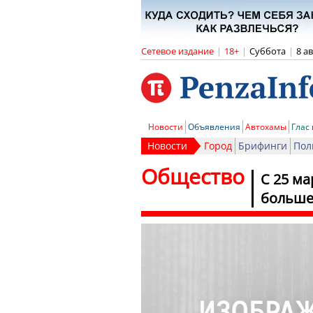
Сетевое издание
|
18+
|
Суббота
|
8 а
Новости
Объявления
Автохамы
Глас
Новости
Город
Брифинги
Пол
Общество
С 25 ма
больше