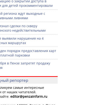
ацию о закрытии доступа в
и для детей прокомментировали
й региона ждут выходные с
сивными ливнями
изнал сделки по скверу
нского недействительными
е выявили нарушения на 4
сных маршрутах
ден порядок предоставления карт
сплатной парковки
ября в Пензе запретят продажу
ля
ный репортер
ликуем самые интересные
и от наших читателей.
лайте:
editor
@penzainform.ru