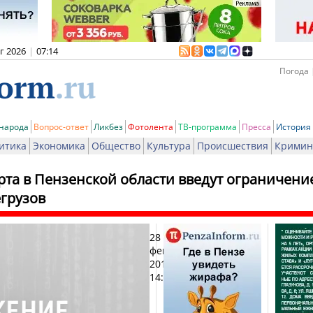
вг 2026
|
07:14
Погода 
 народа
Вопрос-ответ
Ликбез
Фотолента
ТВ-программа
Пресса
История
итика
Экономика
Общество
Культура
Происшествия
Кримин
рта в Пензенской области введут ограничен
грузов
28
Печ
февраля
2018,
14:18