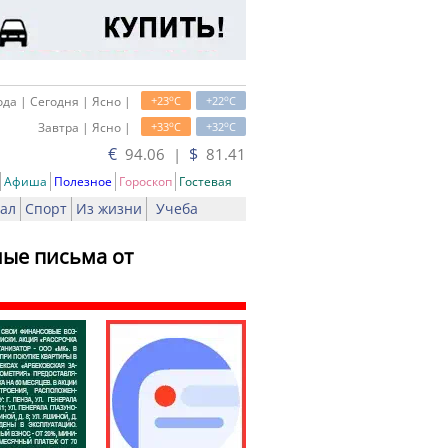
o
o
да | Сегодня | Ясно |
+23
C
+22
C
o
o
Завтра | Ясно |
+33
C
+32
C
€
$
94.06 |
81.41
Афиша
Полезное
Гороскоп
Гостевая
ал
Спорт
Из жизни
Учеба
ые письма от