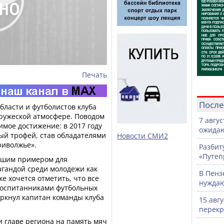
Печать
После
бласти и футболистов клуба
дружеской атмосфере. Поводом
7 авгу
имое достижение: в 2017 году
ожидаю
ый трофей, став обладателями
Новости СМИ2
риволжье».
Разбит
«Путеп
рошим примером для
гандой среди молодежи как
В Пенз
же хочется отметить, что все
нужда
воспитанниками футбольных
еркнул капитан команды клуба
15 авг
перекр
 главе региона на память мяч