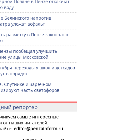
ерной Поляне в Пензе отключат
ю воду
ре Белинского напротив
атра уложат асфальт
ть разметку в Пензе закончат к
рю
Пензы пообещал улучшить
ние улицы Московской
нтября переходы у школ и детсадов
ут в порядок
е, Спутнике и Заречном
изируют часть светофоров
ный репортер
ликуем самые интересные
и от наших читателей.
лайте:
editor
@penzainform.ru