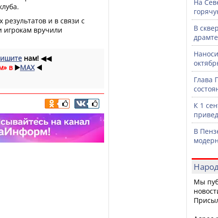
На Сев
клуба.
горячу
 результатов и в связи с
В скве
и игрокам вручили
драмте
Наноси
ишите
нам!
◀◀
октяб
м» в
▶️
MAX
◀️
Глава 
состоя
К 1 се
привед
В Пенз
модерн
Народ
Мы пуб
новост
Присы