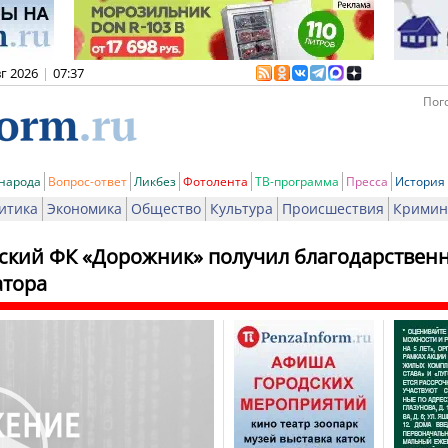
вг 2026
|
07:37
Пого
 народа
Вопрос-ответ
Ликбез
Фотолента
ТВ-программа
Пресса
История
итика
Экономика
Общество
Культура
Происшествия
Кримин
ский ФК «Дорожник» получил благодарственн
атора