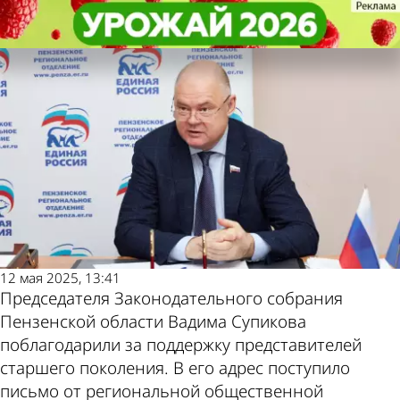
Политика
Политика
Организация «Дети войны»
Организация «Дети войны»
Другие новости по
Погода и курсы
поблагодарила Вадима Супикова
поблагодарила Вадима Супикова
теме
валют в Пензе
12 мая 2025, 13:41
Председателя Законодательного собрания
Пензенской области Вадима Супикова
поблагодарили за поддержку представителей
старшего поколения. В его адрес поступило
письмо от региональной общественной