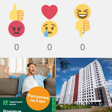
Палец
Лайк!
Дикий
вверх!
смех!
Агрессия!
Грусть
Палец
0
0
0
:(
вниз!
0
0
0