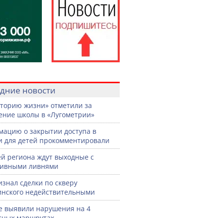
дние новости
торию жизни» отметили за
ение школы в «Лугометрии»
ацию о закрытии доступа в
и для детей прокомментировали
й региона ждут выходные с
сивными ливнями
изнал сделки по скверу
нского недействительными
е выявили нарушения на 4
сных маршрутах