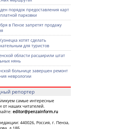
ден порядок предоставления карт
сплатной парковки
ября в Пензе запретят продажу
ля
Кузнецка хотят сделать
кательным для туристов
енской области расширили штат
ьных нянь
нской больнице завершен ремонт
ния неврологии
ный репортер
ликуем самые интересные
и от наших читателей.
лайте:
editor
@penzainform.ru
едакции: 440026, Россия, г. Пенза,
ова, д.18Б.