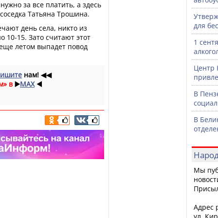
 нужно за все платить, а здесь
е соседка Татьяна Трошина.
Утверж
для бе
ечают день села, никто из
 10-15. Зато считают этот
1 сент
еще летом выпадет повод
алкого
Центр 
ишите
нам!
◀◀
привле
м» в
▶️
MAX
◀️
В Пенз
социал
В Бели
отделе
Народ
Мы пуб
новост
Присы
Адрес р
ул. Кир