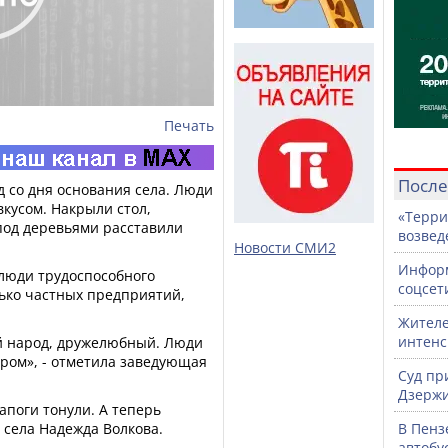
Печать
После
д со дня основания села. Люди
вкусом. Накрыли стол,
«Терри
под деревьями расставили
возвед
Новости СМИ2
Информ
 люди трудоспособного
соцсет
лько частных предприятий,
Жителе
интен
ый народ, дружелюбный. Люди
ером», - отметила заведующая
Суд пр
Дзержи
сапоги тонули. А теперь
 села Надежда Волкова.
В Пенз
автобу