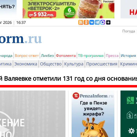
вг 2026
|
16:37
Погода 
 народа
Вопрос-ответ
Ликбез
Фотолента
ТВ-программа
Пресса
История
итика
Экономика
Общество
Культура
Происшествия
Кримин
 Валяевке отметили 131 год со дня основани