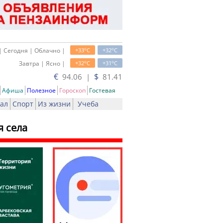
o
o
| Сегодня | Облачно |
+33
C
+32
C
o
o
Завтра | Ясно |
+32
C
+31
C
€
$
94.06 |
81.41
Афиша
Полезное
Гороскоп
Гостевая
ал
Спорт
Из жизни
Учеба
я села