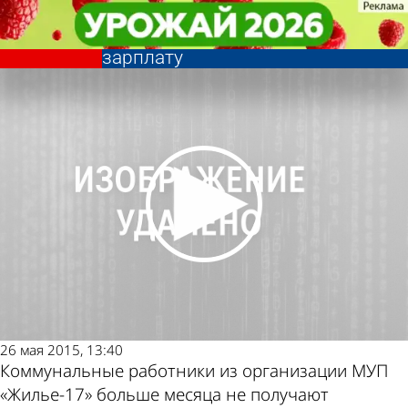
Общество
Общество
Сотрудники МУП «Жилье-17»
Сотрудники МУП «Жилье-17»
больше месяца не получают
больше месяца не получают
Другие новости
Погода и курсы
зарплату
зарплату
по теме
валют в Пензе
26 мая 2015, 13:40
Коммунальные работники из организации МУП
«Жилье-17» больше месяца не получают