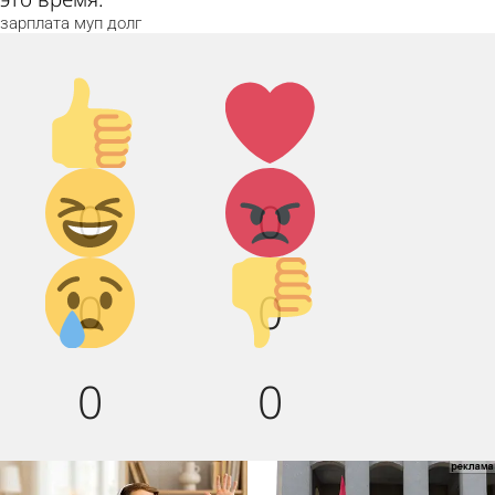
зарплата
муп
долг
Палец
Лайк!
вверх!
Дикий
Агрессия!
0
0
смех!
Грусть :(
Палец
0
0
вниз!
0
0