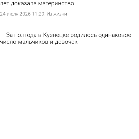
лет доказала материнство
24 июля 2026 11:29
Из жизни
За полгода в Кузнецке родилось одинаковое
число мальчиков и девочек
22 июля 2026 15:15
Общество
В Пензе спасатели помогли извлечь штырь из
пальца девочки-подростка
22 июля 2026 11:49
Происшествия
В Пензе ребенок порезал руку в частном
детском саду
18 июля 2026 14:16
Происшествия