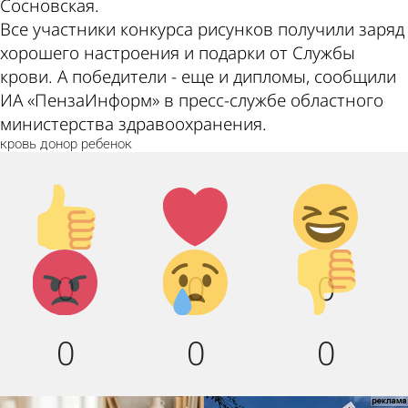
Сосновская.
Все участники конкурса рисунков получили заряд
хорошего настроения и подарки от Службы
крови. А победители - еще и дипломы, сообщили
ИА «ПензаИнформ» в пресс-службе областного
министерства здравоохранения.
кровь
донор
ребенок
Палец
Лайк!
Дикий
вверх!
смех!
Агрессия!
Грусть :
Палец
0
0
0
(
вниз!
0
0
0