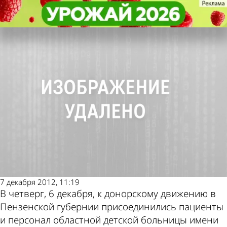
Общество
Общество
Пензенские дети сказали
Пензенские дети сказали
Другие новости по
Погода и курсы
спасибо врачам-донорам
спасибо врачам-донорам
теме
валют в Пензе
7 декабря 2012, 11:19
В четверг, 6 декабря, к донорскому движению в
Пензенской губернии присоединились пациенты
и персонал областной детской больницы имени