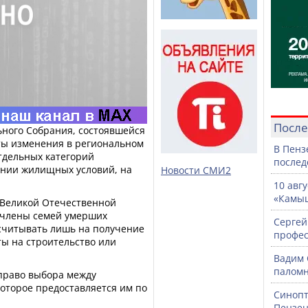
После
ьного Собрания, состоявшейся
яты изменения в региональном
В Пенз
тдельных категорий
послед
ении жилищных условий, на
Новости СМИ2
10 авг
«Камыш
 Великой Отечественной
е члены семей умерших
Сергей
ссчитывать лишь на получение
профе
ы на строительство или
Вадим 
паломн
 право выбора между
оторое предоставляется им по
Синопт
Пензен