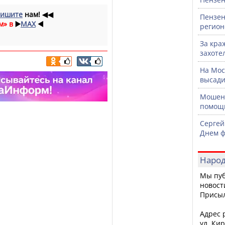
ишите
нам!
◀◀
Пензен
м» в
▶️
MAX
◀️
регион
За кра
захоте
На Мос
высади
Мошенн
помощ
Сергей
Днем ф
Народ
Мы пуб
новост
Присы
Адрес р
ул. Кир