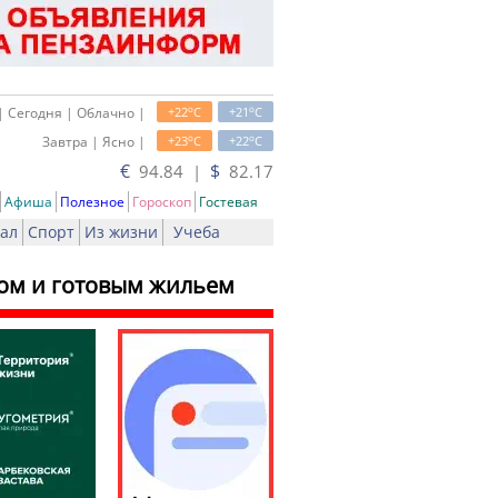
o
o
| Сегодня | Облачно |
+22
C
+21
C
o
o
Завтра | Ясно |
+23
C
+22
C
€
$
94.84 |
82.17
Афиша
Полезное
Гороскоп
Гостевая
ал
Спорт
Из жизни
Учеба
ом и готовым жильем
ть