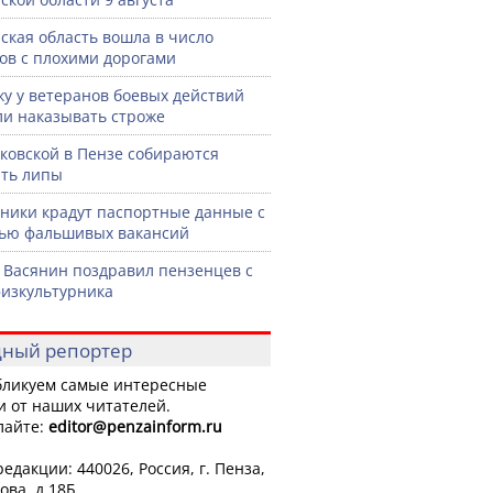
ская область вошла в число
ов с плохими дорогами
жу у ветеранов боевых действий
ли наказывать строже
ковской в Пензе собираются
ть липы
ики крадут паспортные данные с
ью фальшивых вакансий
 Васянин поздравил пензенцев с
изкультурника
ный репортер
ликуем самые интересные
и от наших читателей.
лайте:
editor
@penzainform.ru
едакции: 440026, Россия, г. Пенза,
ова, д.18Б.