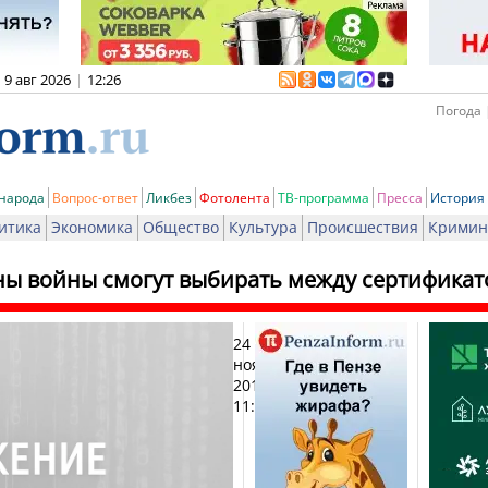
9 авг 2026
|
12:26
Погода 
 народа
Вопрос-ответ
Ликбез
Фотолента
ТВ-программа
Пресса
История
итика
Экономика
Общество
Культура
Происшествия
Кримин
ны войны смогут выбирать между сертификат
24
Печа
ноября
2012,
11:14