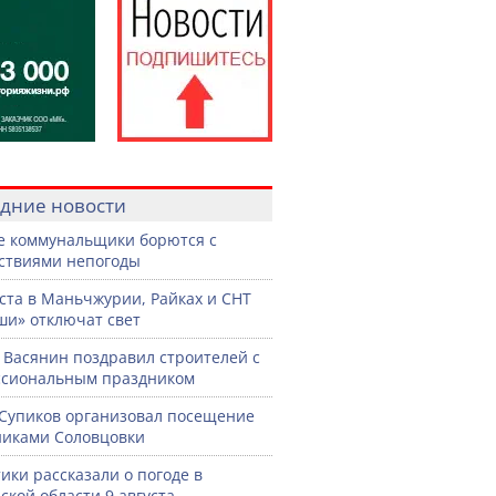
дние новости
е коммунальщики борются с
ствиями непогоды
уста в Маньчжурии, Райках и СНТ
и» отключат свет
 Васянин поздравил строителей с
ссиональным праздником
Супиков организовал посещение
иками Соловцовки
ики рассказали о погоде в
ской области 9 августа