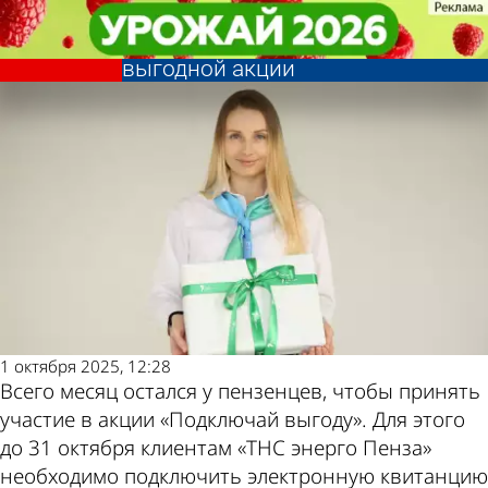
Общество
Общество
Клиенты «ТНС энерго Пенза»
Клиенты «ТНС энерго Пенза»
Другие новости по
Погода и курсы
могут принять участие в
могут принять участие в
выгодной акции
выгодной акции
теме
валют в Пензе
1 октября 2025, 12:28
Всего месяц остался у пензенцев, чтобы принять
участие в акции «Подключай выгоду». Для этого
до 31 октября клиентам «ТНС энерго Пенза»
необходимо подключить электронную квитанцию