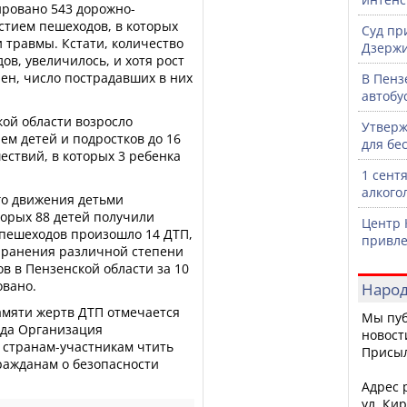
ировано 543 дорожно-
стием пешеходов, в которых
Суд пр
и травмы. Кстати, количество
Дзержи
ов, увеличилось, и хотя рост
ен, число пострадавших в них
В Пенз
автобу
кой области возросло
Утверж
ем детей и подростков до 16
для бе
ествий, в которых 3 ребенка
1 сент
алкого
го движения детьми
торых 88 детей получили
Центр 
-пешеходов произошло 14 ДТП,
привле
и ранения различной степени
в в Пензенской области за 10
овано.
Народ
мяти жертв ДТП отмечается
Мы пуб
гда Организация
новост
странам-участникам чтить
Присы
ражданам о безопасности
Адрес р
ул. Кир