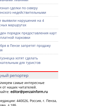
изнал сделки по скверу
нского недействительными
е выявили нарушения на 4
сных маршрутах
ден порядок предоставления карт
сплатной парковки
ября в Пензе запретят продажу
ля
Кузнецка хотят сделать
кательным для туристов
ный репортер
ликуем самые интересные
и от наших читателей.
лайте:
editor
@penzainform.ru
едакции: 440026, Россия, г. Пенза,
ова, д.18Б.