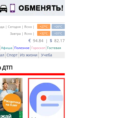
o
o
да | Сегодня | Ясно |
+27
C
+26
C
o
o
Завтра | Ясно |
+32
C
+31
C
€
$
94.84 |
82.17
Афиша
Полезное
Гороскоп
Гостевая
ал
Спорт
Из жизни
Учеба
в ДТП
ть