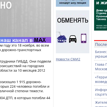
После
м году это 18 ноября, во всем
в дорожно-транспортных
Бизнес
украше
Новости СМИ2
отрудники ГИБДД. Они подвели
Глава 
роисшествий на городских
Москов
области за 10 месяцев 2012
«Терри
возвед
произошло 1 915 дорожно-
орых 224 человека погибли и
Информ
зличной степени тяжести.
соцсет
804 ДТП, в которых погибли 44
.
Жителе
интен