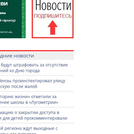
дние новости
 будут штрафовать за отсутствие
ний ко Дню города
Пензы проинспектировал улицу
скую после жалоб
торию жизни» отметили за
ение школы в «Лугометрии»
ацию о закрытии доступа в
и для детей прокомментировали
й региона ждут выходные с
сивными ливнями