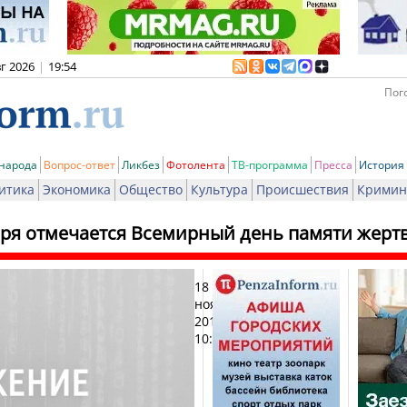
вг 2026
|
19:54
Пого
 народа
Вопрос-ответ
Ликбез
Фотолента
ТВ-программа
Пресса
История
итика
Экономика
Общество
Культура
Происшествия
Кримин
бря отмечается Всемирный день памяти жерт
18
Печа
ноября
2012,
10:51