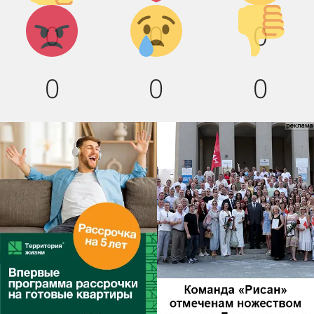
Агрессия!
Грусть :(
Палец
0
0
0
вниз!
0
0
0