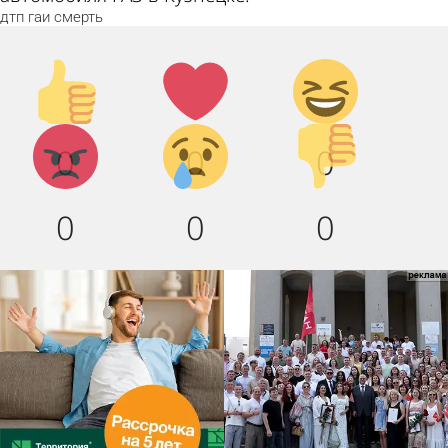
дтп
гаи
смерть
Палец
Лайк!
Дикий
вверх!
смех!
Агрессия!
Грусть
Палец
0
0
0
:(
вниз!
0
0
0