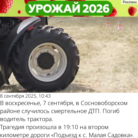
Происшествия
Происшествия
В Сосновоборском районе
В Сосновоборском районе
Другие новости по
Погода и курсы
тракторист погиб в ДТП
тракторист погиб в ДТП
теме
валют в Пензе
8 сентября 2025, 10:43
В воскресенье, 7 сентября, в Сосновоборском
районе случилось смертельное ДТП. Погиб
водитель трактора.
Трагедия произошла в 19:10 на втором
километре дороги «Подъезд к с. Малая Садовка».