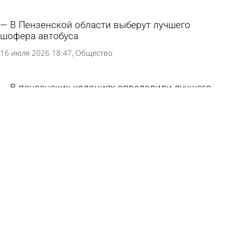
В Пензенской области выберут лучшего
шофера автобуса
16 июля 2026 18:47
Общество
В пензенских колониях определили лучшего
повара среди осужденных
10 июля 2026 09:40
Общество
В Заречном после прокурорской проверки
отремонтировали подъезды
7 июля 2026 18:58
Из жизни
Каменщик «Рисана» стал лучшим в Поволжье