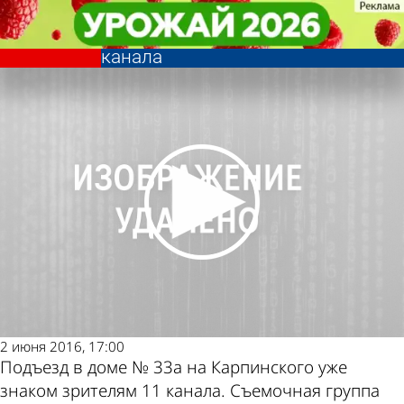
Из жизни
Из жизни
Житель дома на Карпинского
Житель дома на Карпинского
Другие новости по
Погода и курсы
украсил подъезд к конкурсу 11
украсил подъезд к конкурсу 11
канала
канала
теме
валют в Пензе
2 июня 2016, 17:00
Подъезд в доме № 33а на Карпинского уже
знаком зрителям 11 канала. Съемочная группа