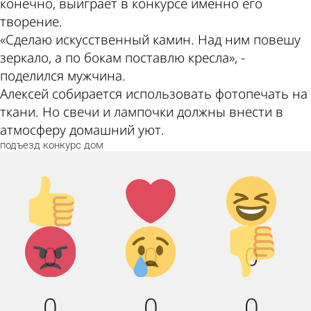
конечно, выиграет в конкурсе именно его
творение.
«Сделаю искусственный камин. Над ним повешу
зеркало, а по бокам поставлю кресла», -
поделился мужчина.
Алексей собирается использовать фотопечать на
ткани. Но свечи и лампочки должны внести в
атмосферу домашний уют.
подъезд
конкурс
дом
Палец
Лайк!
Дикий
вверх!
смех!
Агрессия!
Грусть :
Палец
0
0
0
(
вниз!
0
0
0