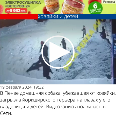
Происшествия
В Пензе домашняя собака
загрызла йорка на глазах у
хозяйки и детей
Происшествия
В Пензе домашняя собака
загрызла йорка на глазах у
Другие
Погода и
хозяйки и детей
новости по
курсы
теме
валют в
19 февраля 2024, 19:32
В Пензе домашняя собака, убежавшая от хозяйки,
Пензе
загрызла йоркширского терьера на глазах у его
владелицы и детей. Видеозапись появилась в
Сети.