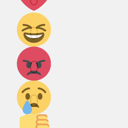
Дикий смех!
0
Агрессия!
0
Грусть :(
0
Палец вниз!