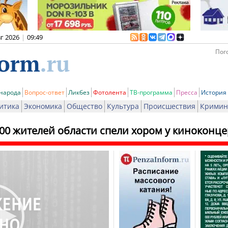
вг 2026
|
09:49
Пого
 народа
Вопрос-ответ
Ликбез
Фотолента
ТВ-программа
Пресса
История
итика
Экономика
Общество
Культура
Происшествия
Кримин
000 жителей области спели хором у киноконце