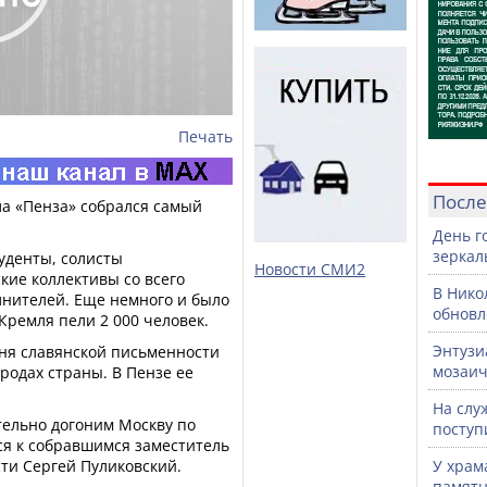
Печать
После
ла «Пенза» собрался самый
День г
зеркал
туденты, солисты
Новости СМИ2
кие коллективы со всего
В Нико
олнителей. Еще немного и было
обновл
н Кремля пели 2 000 человек.
Энтузи
Дня славянской письменности
мозаич
родах страны. В Пензе ее
На слу
тельно догоним Москву по
поступ
лся к собравшимся заместитель
ти Сергей Пуликовский.
У храм
памятн