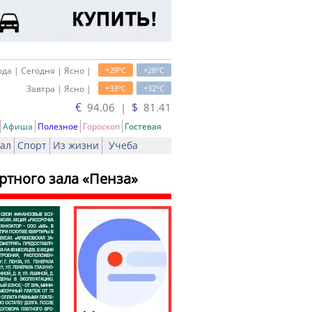
o
o
да | Сегодня | Ясно |
+29
C
+28
C
o
o
Завтра | Ясно |
+33
C
+32
C
€
$
94.06 |
81.41
Афиша
Полезное
Гороскоп
Гостевая
ал
Спорт
Из жизни
Учеба
ртного зала «Пенза»