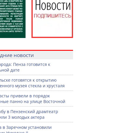
дние новости
орода: Пенза готовится к
ьной дате
льске готовятся к открытию
енного музея стекла и хрусталя
асты привели в порядок
ные панно на улице Восточной
жбу в Пензенский драмтеатр
или 3 молодых актера
а в Заречном установили
ик Николаю II