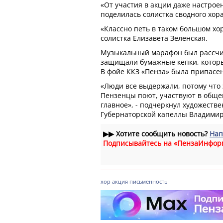
«От участия в акции даже настрое
поделилась солистка сводного хор
«Классно петь в таком большом хо
солистка Елизавета Зеленская.
Музыкальный марафон был рассчит
защищали бумажные кепки, котор
В фойе ККЗ «Пенза» была припасен
«Люди все выдержали, потому что 
Пензенцы поют, участвуют в общем
главное», - подчеркнул художеств
Губернаторской капеллы Владими
▶▶
Хотите сообщить новость?
Нап
Подписывайтесь на «ПензаИнфор
хор
акция
письменность