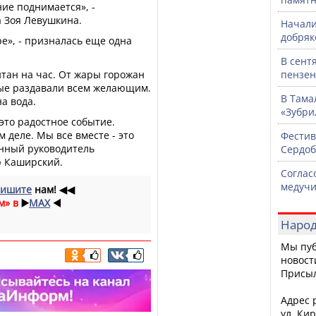
ние поднимается», -
а Зоя Левушкина.
Начали
добряк
ре», - призналась еще одна
В сент
ан на час. От жары горожан
пензен
ые раздавали всем желающим.
В Тама
а вода.
«Зубри
это радостное событие.
 деле. Мы все вместе - это
Фестив
енный руководитель
Сердоб
р Каширский.
Соглас
медучи
ишите
нам!
◀◀
м» в
▶️
MAX
◀️
Народ
Мы пуб
новост
Присы
Адрес р
ул. Кир