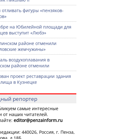
 отливать фигуры «пензяков-
ов»
ябре на Юбилейной площади для
цев выступит «Любэ»
линском районе отменили
ловские жемчужины»
аль воздухоплавания в
ском районе отменили
ован проект реставрации здания
лища в Кузнецке
ный репортер
ликуем самые интересные
и от наших читателей.
лайте:
editor
@penzainform.ru
едакции: 440026, Россия, г. Пенза,
ова, д.18Б.