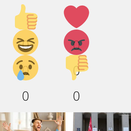
Палец
Лайк!
вверх!
Дикий
Агрессия!
0
0
смех!
Грусть :(
Палец
0
0
вниз!
0
0