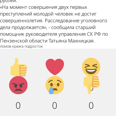
рублей.
«На момент совершения двух первых
преступлений молодой человек не достиг
совершеннолетия. Расследование уголовного
дела продолжается», - сообщила старший
помощник руководителя управления СК РФ по
Пензенской области Татьяна Махницкая.
ломов
кража
подросток
Палец
Лайк!
Дикий
вверх!
смех!
Агрессия!
Грусть :
Палец
0
0
0
(
вниз!
0
0
0