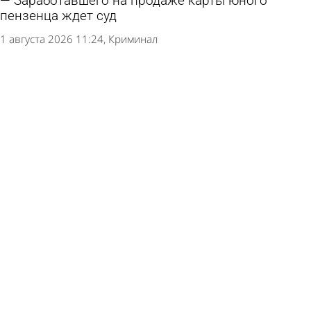
Заработавшего на продаже карты юного
пензенца ждет суд
1 августа 2026 11:24
Криминал
Желудок российской школьницы разъело до
дыр из-за родителей
31 июля 2026 17:27
В стране и мире
В Пензе во время драки в ресторане у
женщины украли 110 тысяч рублей
30 июля 2026 15:27
Происшествия
В Пензенской области за 2 часа сбили двух
подростков
30 июля 2026 10:43
Происшествия