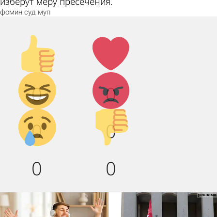
изберут меру пресечения.
фомин
суд
муп
Палец
Лайк!
вверх!
Дикий
Агрессия!
0
0
смех!
Грусть :(
Палец
0
0
вниз!
0
0