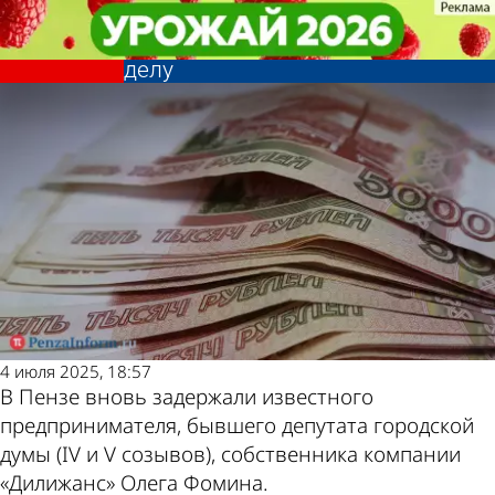
Криминал
Криминал
Бизнесмена Олега Фомина
Бизнесмена Олега Фомина
Другие новости
Погода и курсы
задержали по новому уголовному
задержали по новому уголовному
делу
делу
по теме
валют в Пензе
4 июля 2025, 18:57
В Пензе вновь задержали известного
предпринимателя, бывшего депутата городской
думы (IV и V созывов), собственника компании
«Дилижанс» Олега Фомина.