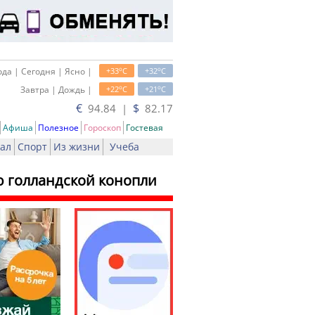
o
o
да | Сегодня | Ясно |
+33
C
+32
C
o
o
Завтра | Дождь |
+22
C
+21
C
€
$
94.84 |
82.17
Афиша
Полезное
Гороскоп
Гостевая
ал
Спорт
Из жизни
Учеба
ю голландской конопли
ть