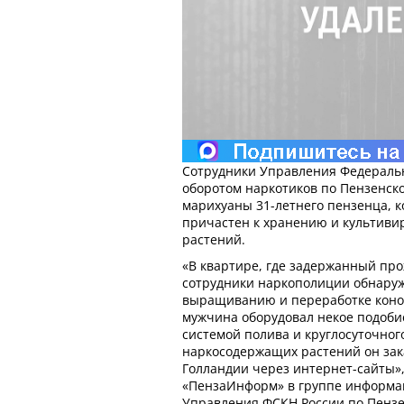
Сотрудники Управления Федеральн
оборотом наркотиков по Пензенско
марихуаны 31-летнего пензенца, к
причастен к хранению и культив
растений.
«В квартире, где задержанный про
сотрудники наркополиции обнару
выращиванию и переработке коноп
мужчина оборудовал некое подоби
системой полива и круглосуточног
наркосодержащих растений он за
Голландии через интернет-сайты»
«ПензаИнформ» в группе информа
Управления ФСКН России по Пензе