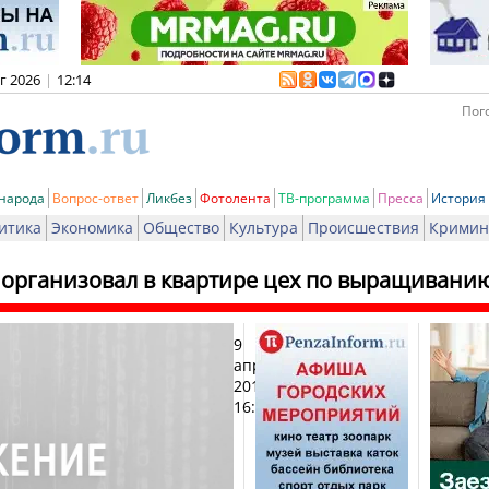
вг 2026
|
12:14
Пого
 народа
Вопрос-ответ
Ликбез
Фотолента
ТВ-программа
Пресса
История
итика
Экономика
Общество
Культура
Происшествия
Кримин
 организовал в квартире цех по выращивани
9
Печа
апреля
2012,
16:47