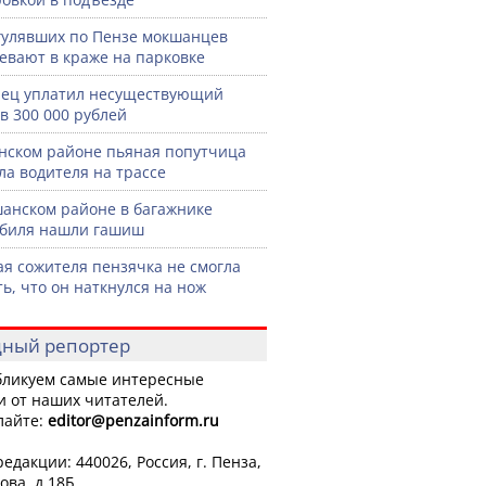
гулявших по Пензе мокшанцев
евают в краже на парковке
ец уплатил несуществующий
в 300 000 рублей
нском районе пьяная попутчица
ла водителя на трассе
анском районе в багажнике
биля нашли гашиш
я сожителя пензячка не смогла
ть, что он наткнулся на нож
ный репортер
ликуем самые интересные
и от наших читателей.
лайте:
editor
@penzainform.ru
едакции: 440026, Россия, г. Пенза,
ова, д.18Б.