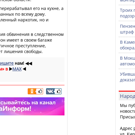
перерабатывал его на кухне, а
Троих 
ванных по всему дому.
подозр
ленный наркотик, но и
Пензен
штраф 
ия обвинения в следственном
 он имеет в своем багаже
В Каме
гичное преступление,
обокра
ет лишения свободы.
В Мокш
ишите
нам!
◀◀
автомо
м» в
▶️
MAX
◀️
Убивша
доказа
Народ
Мы пуб
новост
Присы
Адрес р
ул. Кир