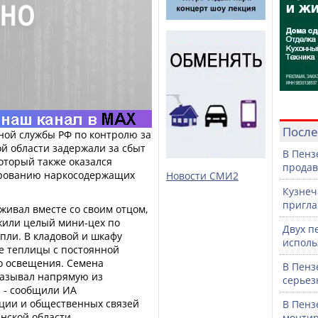
После
ой службы РФ по контролю за
й области задержали за сбыт
В Пенз
оторый также оказался
продав
ированию наркосодержащих
Новости СМИ2
Кузнеч
пригла
живал вместе со своим отцом,
жили целый мини-цех по
Двух п
ли. В кладовой и шкафу
исполь
е теплицы с постоянной
о освещения. Семена
В Пенз
казывал напрямую из
серьез
, - сообщили ИА
ции и общественных связей
В Пенз
нской области.
монтир