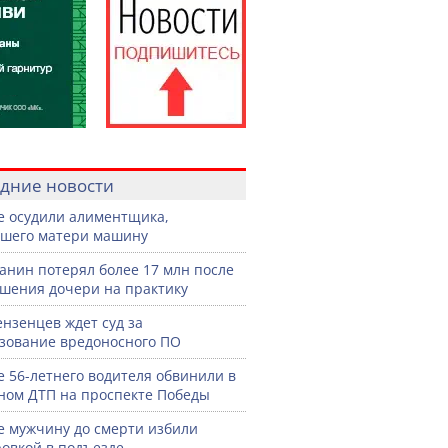
дние новости
е осудили алиментщика,
шего матери машину
анин потерял более 17 млн после
шения дочери на практику
ензенцев ждет суд за
зование вредоносного ПО
е 56-летнего водителя обвинили в
ном ДТП на проспекте Победы
е мужчину до смерти избили
овкой в подъезде