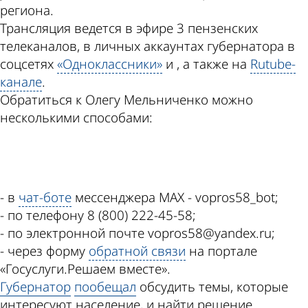
региона.
Трансляция ведется в эфире 3 пензенских
телеканалов, в личных аккаунтах губернатора в
соцсетях
«Одноклассники»
и , а также на
Rutube-
канале
.
Обратиться к Олегу Мельниченко можно
несколькими способами:
ad
- в
чат-боте
мессенджера МАХ - vopros58_bot;
- по телефону 8 (800) 222-45-58;
- по электронной почте vopros58@yandex.ru;
- через форму
обратной связи
на портале
«Госуслуги.Решаем вместе».
Губернатор
пообещал
обсудить темы, которые
интересуют население, и найти решение