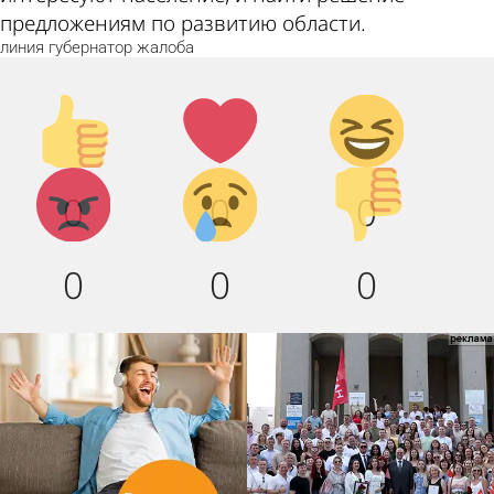
предложениям по развитию области.
линия
губернатор
жалоба
Палец
Лайк!
Дикий
вверх!
смех!
Агрессия!
Грусть
Палец
0
0
0
:(
вниз!
0
0
0