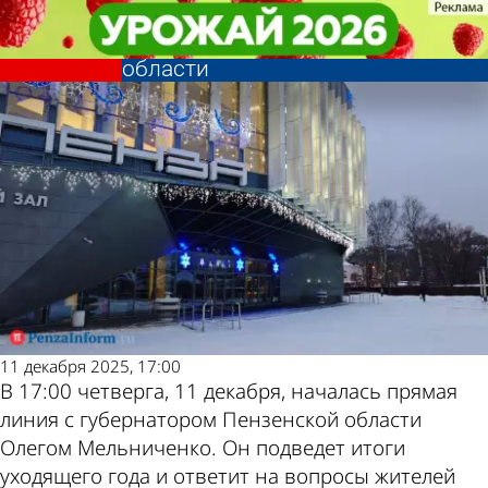
Общество
Общество
Стартовала прямая линия с
Стартовала прямая линия с
Другие новости по
Погода и курсы
губернатором Пензенской
губернатором Пензенской
области
области
теме
валют в Пензе
11 декабря 2025, 17:00
В 17:00 четверга, 11 декабря, началась прямая
линия с губернатором Пензенской области
Олегом Мельниченко. Он подведет итоги
уходящего года и ответит на вопросы жителей