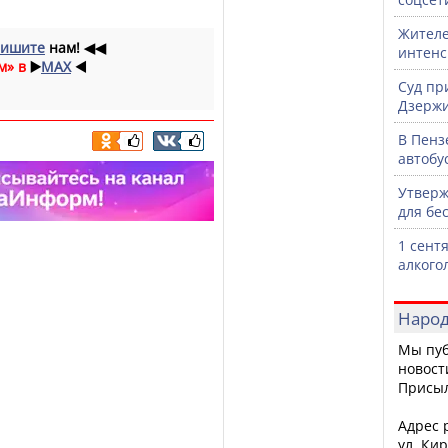
Жителе
ишите
нам!
◀◀
интен
м» в
▶️
MAX
◀️
Суд пр
Дзержи
В Пенз
автобу
Утверж
для бе
1 сент
алкого
Народ
Мы пуб
новост
Присы
Адрес р
ул. Кир