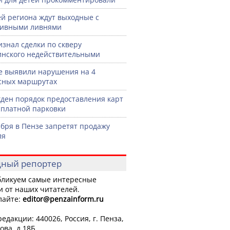
й региона ждут выходные с
сивными ливнями
изнал сделки по скверу
нского недействительными
е выявили нарушения на 4
сных маршрутах
ден порядок предоставления карт
сплатной парковки
ября в Пензе запретят продажу
ля
ный репортер
ликуем самые интересные
и от наших читателей.
лайте:
editor
@penzainform.ru
едакции: 440026, Россия, г. Пенза,
ова, д.18Б.