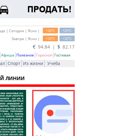
o
o
да | Сегодня | Ясно |
+26
C
+25
C
o
o
Завтра | Ясно |
+33
C
+32
C
€
$
94.84 |
82.17
Афиша
Полезное
Гороскоп
Гостевая
ал
Спорт
Из жизни
Учеба
ей линии
ть