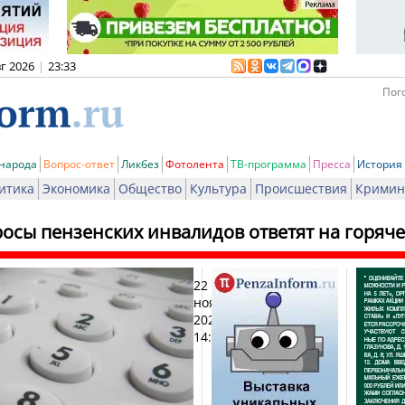
вг 2026
|
23:33
Пого
 народа
Вопрос-ответ
Ликбез
Фотолента
ТВ-программа
Пресса
История
итика
Экономика
Общество
Культура
Происшествия
Кримин
росы пензенских инвалидов ответят на горяч
22
Печа
ноября
2025,
14:18