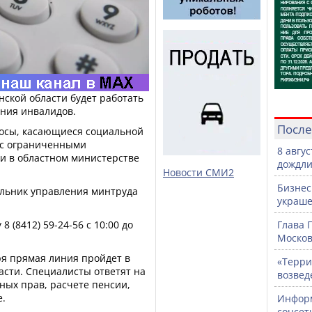
нской области будет работать
ения инвалидов.
После
росы, касающиеся социальной
 с ограниченными
8 авгу
и в областном министерстве
дождли
Новости СМИ2
Бизнес
льник управления минтруда
украше
 (8412) 59-24-56 с 10:00 до
Глава 
Москов
бря прямая линия пройдет в
«Терри
асти. Специалисты ответят на
возвед
ых прав, расчете пенсии,
е.
Информ
соцсет