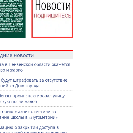
дние новости
ста в Пензенской области окажется
во и жарко
 будут штрафовать за отсутствие
ний ко Дню города
Пензы проинспектировал улицу
скую после жалоб
торию жизни» отметили за
ение школы в «Лугометрии»
ацию о закрытии доступа в
и для детей прокомментировали