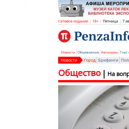
Сетевое издание
|
18+
|
Пятница
|
7 а
Новости
Объявления
Автохамы
Глас
Новости
Город
Брифинги
Пол
Общество
На воп