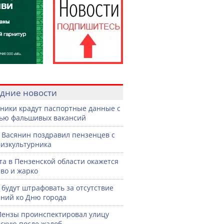
дние новости
ики крадут паспортные данные с
ью фальшивых вакансий
 Васянин поздравил пензенцев с
изкультурника
ста в Пензенской области окажется
во и жарко
 будут штрафовать за отсутствие
ний ко Дню города
Пензы проинспектировал улицу
скую после жалоб