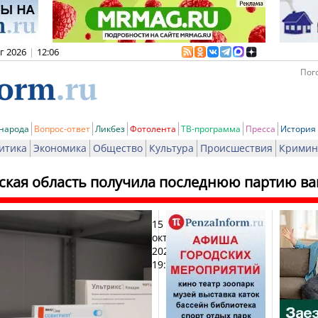
вг 2026
|
12:06
Пого
 народа
Вопрос-ответ
Ликбез
Фотолента
ТВ-программа
Пресса
История
итика
Экономика
Общество
Культура
Происшествия
Кримин
ская область получила последнюю партию ва
15
Печ
октября
2025,
19:11