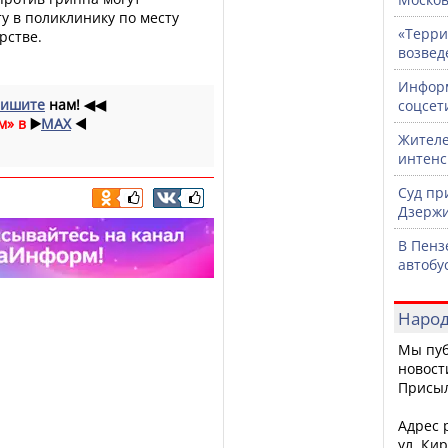
ту в поликлинику по месту
«Терри
рстве.
возвед
Информ
ишите
нам!
◀◀
соцсет
м» в
▶️
MAX
◀️
Жителе
интен
Суд пр
Дзержи
В Пенз
автобу
Народ
Мы пуб
новост
Присы
Адрес р
ул. Кир