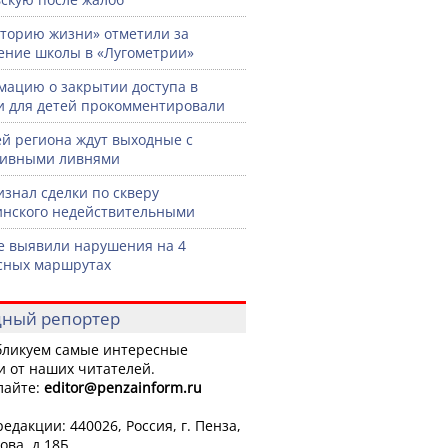
торию жизни» отметили за
ение школы в «Лугометрии»
ацию о закрытии доступа в
и для детей прокомментировали
й региона ждут выходные с
сивными ливнями
изнал сделки по скверу
нского недействительными
е выявили нарушения на 4
сных маршрутах
ный репортер
ликуем самые интересные
и от наших читателей.
лайте:
editor
@penzainform.ru
едакции: 440026, Россия, г. Пенза,
ова, д.18Б.