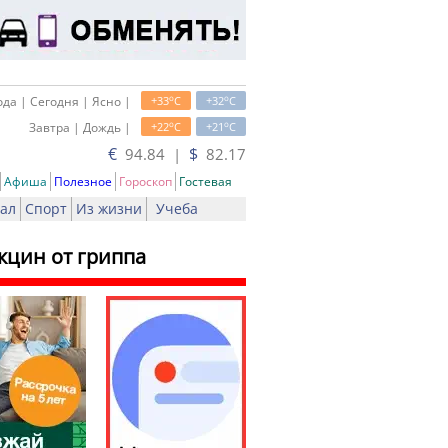
o
o
да | Сегодня | Ясно |
+33
C
+32
C
o
o
Завтра | Дождь |
+22
C
+21
C
€
$
94.84 |
82.17
Афиша
Полезное
Гороскоп
Гостевая
ал
Спорт
Из жизни
Учеба
кцин от гриппа
ать