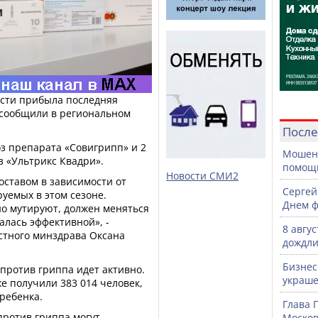
сти прибыла последняя
 сообщили в региональном
После
оз препарата «Совигрипп» и 2
Мошенн
оз «Ультрикс Квадри».
помощ
Новости СМИ2
оставом в зависимости от
Сергей
уемых в этом сезоне.
Днем ф
но мутируют, должен меняться
алась эффективной», -
8 авгу
стного минздрава Оксана
дождли
Бизнес
против гриппа идет активно.
украше
е получили 383 014 человек,
 ребенка.
Глава 
ротив гриппа могут
Москов