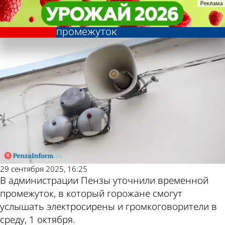
Общество
Общество
Проверка систем оповещения в
Проверка систем оповещения в
Другие новости по
Погода и курсы
Пензе: уточнен временной
Пензе: уточнен временной
промежуток
промежуток
теме
валют в Пензе
29 сентября 2025, 16:25
В администрации Пензы уточнили временной
промежуток, в который горожане смогут
услышать электросирены и громкоговорители в
среду, 1 октября.