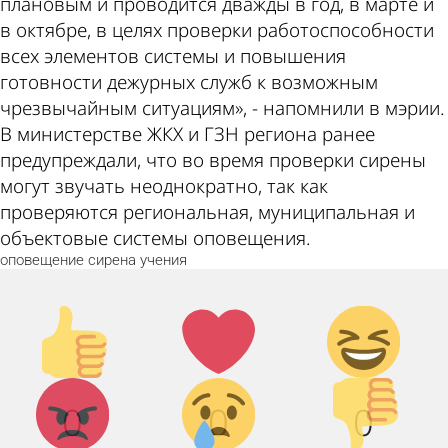
плановым и проводится дважды в год, в марте и
в октябре, в целях проверки работоспособности
всех элементов системы и повышения
готовности дежурных служб к возможным
чрезвычайным ситуациям», - напомнили в мэрии.
В министерстве ЖКХ и ГЗН региона ранее
предупреждали, что во время проверки сирены
могут звучать неоднократно, так как
проверяются региональная, муниципальная и
объектовые системы оповещения.
оповещение
сирена
учения
Палец
Лайк!
Дикий
вверх!
смех!
Агрессия!
Грусть :
Палец
0
0
0
(
вниз!