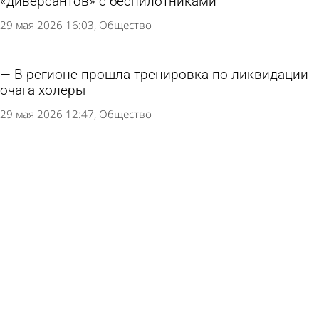
«диверсантов» с беспилотниками
29 мая 2026 16:03
Общество
В регионе прошла тренировка по ликвидации
очага холеры
29 мая 2026 12:47
Общество
В колонии № 4 осужденные отработали
действия при пожаре
27 мая 2026 10:47
Общество
Жители Сердобского района могут услышать
звуки взрывов и полета БПЛА
26 мая 2026 08:03
Общество