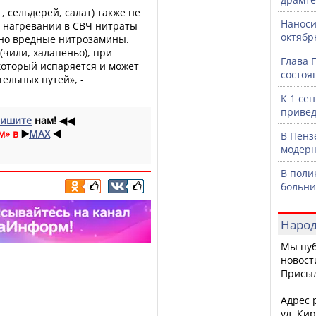
 сельдерей, салат) также не
Наноси
и нагревании в СВЧ нитраты
октяб
ьно вредные нитрозамины.
(чили, халапеньо), при
Глава 
который испаряется и может
состоя
ельных путей», -
К 1 се
привед
ишите
нам!
◀◀
м» в
▶️
MAX
◀️
В Пенз
модерн
В поли
больни
Народ
Мы пуб
новост
Присы
Адрес р
ул. Кир