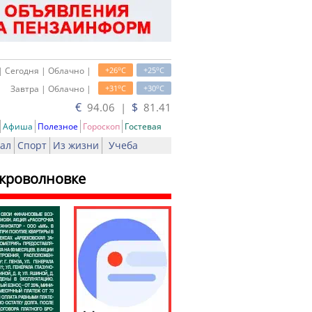
o
o
| Сегодня | Облачно |
+26
C
+25
C
o
o
Завтра | Облачно |
+31
C
+30
C
€
$
94.06 |
81.41
Афиша
Полезное
Гороскоп
Гостевая
ал
Спорт
Из жизни
Учеба
икроволновке
ать