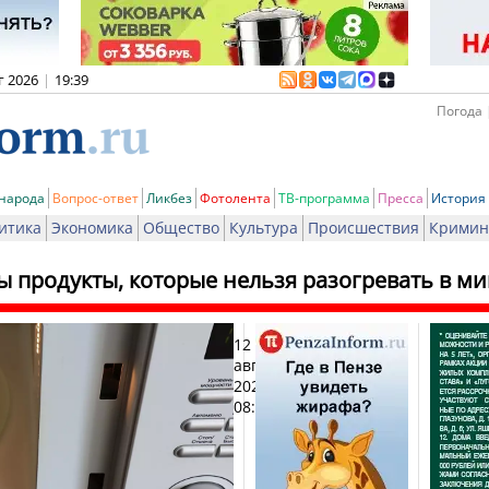
г 2026
|
19:39
Погода 
 народа
Вопрос-ответ
Ликбез
Фотолента
ТВ-программа
Пресса
История
итика
Экономика
Общество
Культура
Происшествия
Кримин
ы продукты, которые нельзя разогревать в м
12
Печ
августа
2025,
08:55