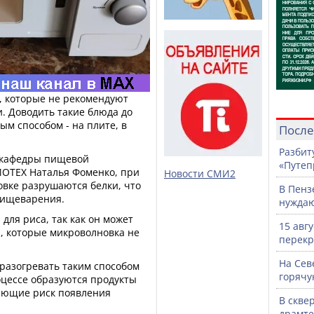
м, которые не рекомендуют
. Доводить такие блюда до
м способом - на плите, в
После
Разбит
 кафедры пищевой
«Путеп
ИОТЕХ Наталья Фоменко, при
Новости СМИ2
овке разрушаются белки, что
В Пенз
пищеварения.
нужда
для риса, так как он может
15 авг
s, которые микроволновка не
перекр
На Сев
 разогревать таким способом
горячу
роцессе образуются продукты
ающие риск появления
В скве
.
драмте