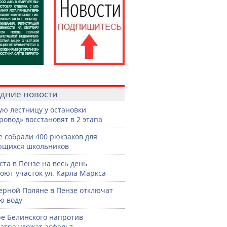
дние новости
ую лестницу у остановки
ровод» восстановят в 2 этапа
е собрали 400 рюкзаков для
ющихся школьников
уста в Пензе на весь день
оют участок ул. Карла Маркса
ерной Поляне в Пензе отключат
ю воду
ре Белинского напротив
атра уложат асфальт