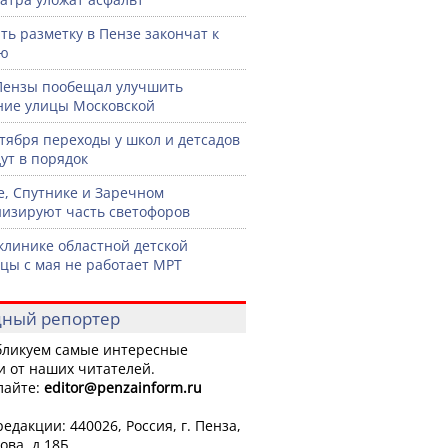
ть разметку в Пензе закончат к
рю
Пензы пообещал улучшить
ние улицы Московской
нтября переходы у школ и детсадов
ут в порядок
е, Спутнике и Заречном
изируют часть светофоров
клинике областной детской
цы с мая не работает МРТ
ный репортер
ликуем самые интересные
и от наших читателей.
лайте:
editor
@penzainform.ru
едакции: 440026, Россия, г. Пенза,
ова, д.18Б.