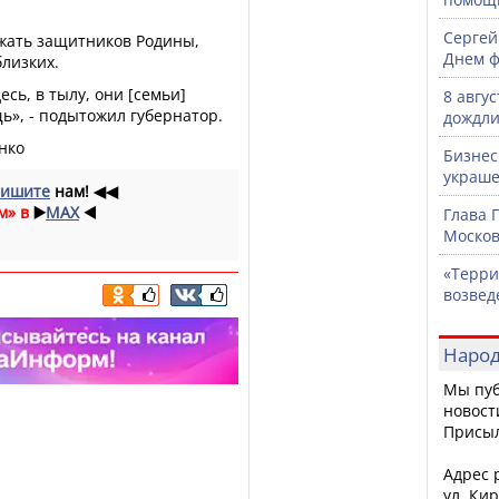
Сергей
ржать защитников Родины,
Днем ф
близких.
сь, в тылу, они [семьи]
8 авгу
», - подытожил губернатор.
дождли
нко
Бизнес
украше
ишите
нам!
◀◀
м» в
▶️
MAX
◀️
Глава 
Москов
«Терри
возвед
Народ
Мы пуб
новост
Присы
Адрес р
ул. Кир