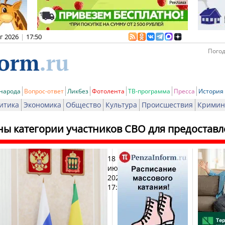
вг 2026
|
17:50
Погод
 народа
Вопрос-ответ
Ликбез
Фотолента
ТВ-программа
Пресса
История
итика
Экономика
Общество
Культура
Происшествия
Кримин
ны категории участников СВО для предостав
18
Печат
июня
2025,
17:02