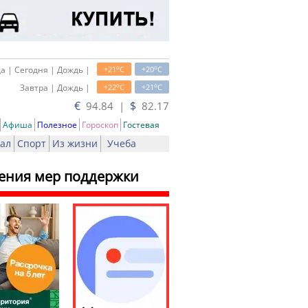
o
o
а | Сегодня | Дождь |
+21
C
+20
C
o
o
Завтра | Дождь |
+22
C
+21
C
€
$
94.84 |
82.17
Афиша
Полезное
Гороскоп
Гостевая
ал
Спорт
Из жизни
Учеба
ления мер поддержки
ь