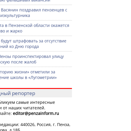
 Васянин поздравил пензенцев с
изкультурника
ста в Пензенской области окажется
во и жарко
 будут штрафовать за отсутствие
ний ко Дню города
Пензы проинспектировал улицу
скую после жалоб
торию жизни» отметили за
ение школы в «Лугометрии»
ный репортер
ликуем самые интересные
и от наших читателей.
лайте:
editor
@penzainform.ru
едакции: 440026, Россия, г. Пенза,
ова, д.18Б.