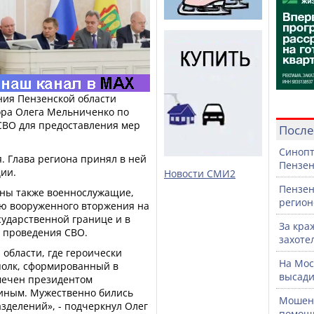
ния Пензенской области
ора Олега Мельниченко по
СВО для предоставления мер
После
Синопт
я. Глава региона принял в ней
Пензен
ии.
Новости СМИ2
Пензен
ены также военнослужащие,
регион
ю вооруженного вторжения на
сударственной границе и в
За кра
 проведения СВО.
захоте
 области, где героически
На Мос
полк, сформированный в
высади
тмечен президентом
иным. Мужественно бились
Мошенн
азделений», - подчеркнул Олег
помощ