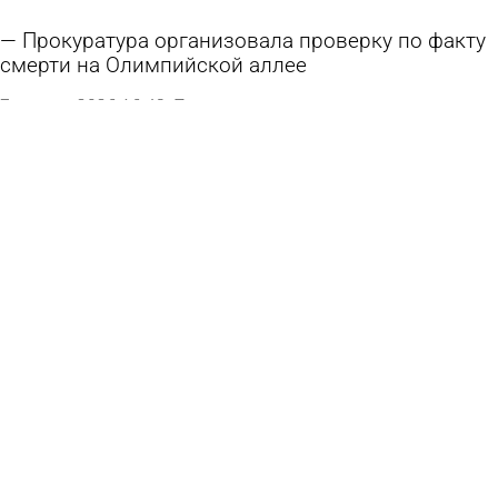
Прокуратура организовала проверку по факту
смерти на Олимпийской аллее
7 августа 2026 16:48
Происшествия
Стали известны подробности 2 трагедий на
воде в Пензе и с. Грабово
7 августа 2026 13:24
Происшествия
Россиянин не выжил после укуса гадюки
7 августа 2026 10:58
В стране и мире
Пензенцы сообщили о смерти мужчины на
Олимпийской аллее