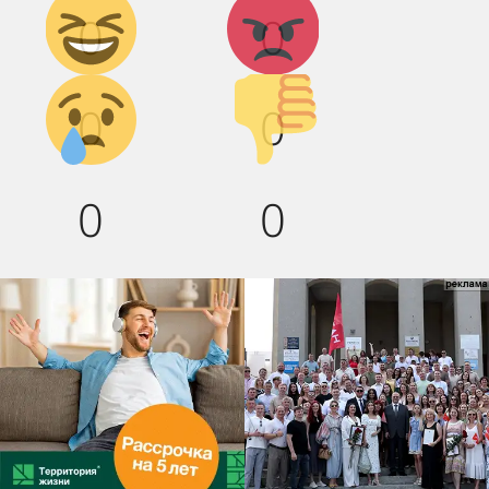
0
0
смех!
Грусть :(
Палец
0
0
вниз!
0
0