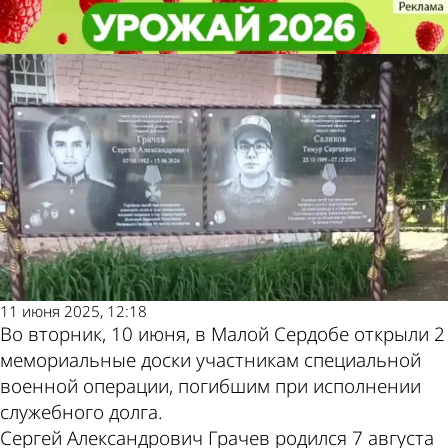
Общество
Общество
В Малой Сердобе почтили память
В Малой Сердобе почтили память
2 бойцов, погибших на СВО
2 бойцов, погибших на СВО
Другие новости
Погода и курсы
по теме
валют в Пензе
11 июня 2025, 12:18
Во вторник, 10 июня, в Малой Сердобе открыли 2
мемориальные доски участникам специальной
военной операции, погибшим при исполнении
служебного долга.
Сергей Александрович Грачев родился 7 августа