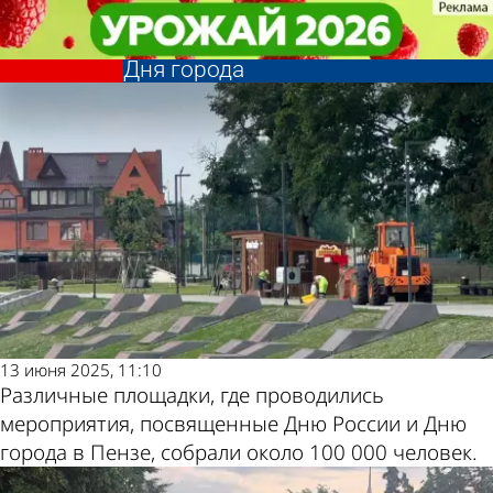
Общество
Общество
100 000 посетителей: глава
100 000 посетителей: глава
Пензы показал площадки после
Пензы показал площадки после
Другие
Погода и
Дня города
Дня города
новости по
курсы валют в
теме
Пензе
13 июня 2025, 11:10
Различные площадки, где проводились
мероприятия, посвященные Дню России и Дню
города в Пензе, собрали около 100 000 человек.