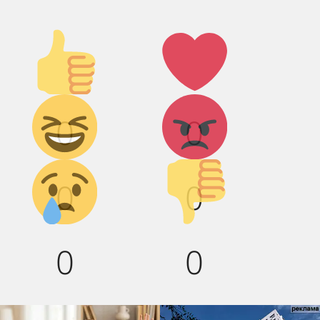
Палец
Лайк!
вверх!
Дикий
Агрессия!
0
0
смех!
Грусть :(
Палец
0
0
вниз!
0
0