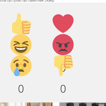
благоустройство
памятник
сквер
Палец
Лайк!
вверх!
Дикий
Агрессия!
0
0
смех!
Грусть :(
Палец
0
0
вниз!
0
0