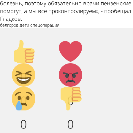
болезнь, поэтому обязательно врачи пензенские
помогут, а мы все проконтролируем», - пообещал
Гладков.
белгород
дети
спецоперация
Палец
Лайк!
вверх!
Дикий
Агрессия!
0
0
смех!
Грусть :(
Палец
0
0
вниз!
0
0