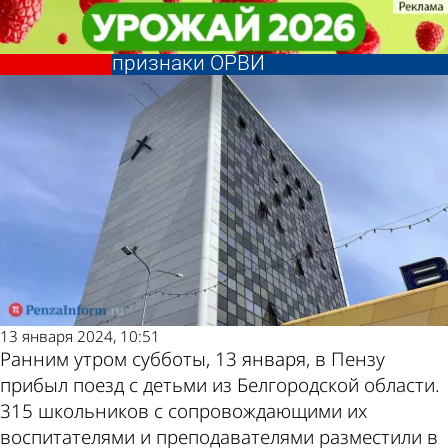
Общество
Общество
У четырех детей, прибывших в
У четырех детей, прибывших в
Пензу из Белгорода, есть
Пензу из Белгорода, есть
Другие новости
Погода и курсы
признаки ОРВИ
признаки ОРВИ
по теме
валют в Пензе
13 января 2024, 10:51
Ранним утром субботы, 13 января, в Пензу
прибыл поезд с детьми из Белгородской области.
315 школьников с сопровождающими их
воспитателями и преподавателями разместили в