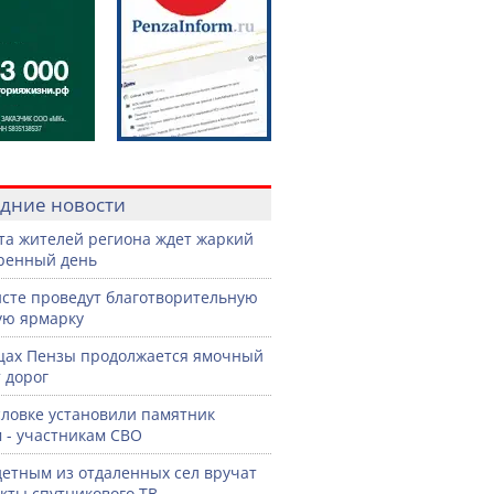
дние новости
ста жителей региона ждет жаркий
ренный день
сте проведут благотворительную
ую ярмарку
цах Пензы продолжается ямочный
 дорог
словке установили памятник
 - участникам СВО
етным из отдаленных сел вручат
кты спутникового ТВ