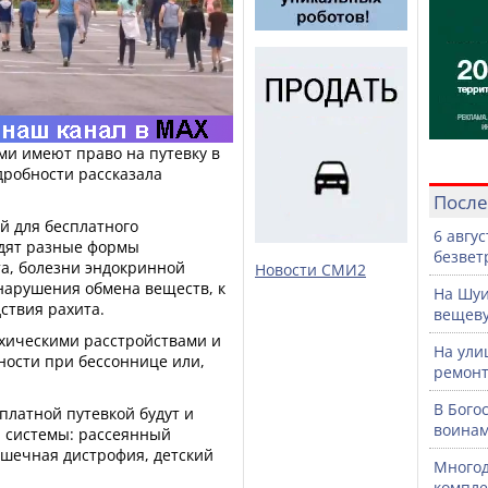
ми имеют право на путевку в
дробности рассказала
После
й для бесплатного
6 авгу
одят разные формы
безвет
та, болезни эндокринной
Новости СМИ2
нарушения обмена веществ, к
На Шуи
ствия рахита.
вещев
ихическими расстройствами и
На ули
ности при бессоннице или,
ремонт
В Бого
платной путевкой будут и
воинам
 системы: рассеянный
ышечная дистрофия, детский
Многод
компле