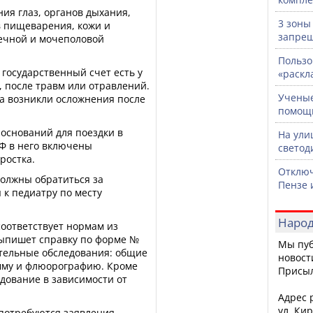
ния глаз, органов дыхания,
3 зоны
 пищеварения, кожи и
запрещ
ечной и мочеполовой
Пользо
 государственный счет есть у
«раскл
 после травм или отравлений.
Ученые
ка возникли осложнения после
помощ
оснований для поездки в
На ули
Ф в него включены
светод
ростка.
Отключ
должны обратиться за
Пензе 
к педиатру по месту
Народ
соответствует нормам из
выпишет справку по форме №
Мы пуб
ательные обследования: общие
новост
мму и флюорографию. Кроме
Присы
едование в зависимости от
Адрес р
ул. Кир
потребуются заявления