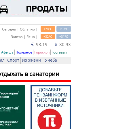
o
o
| Сегодня | Облачно |
+20
C
+19
C
o
o
Завтра | Ясно |
+32
C
+31
C
€
$
93.19 |
80.93
Афиша
Полезное
Гороскоп
Гостевая
ал
Спорт
Из жизни
Учеба
отдыхать в санатории
ать