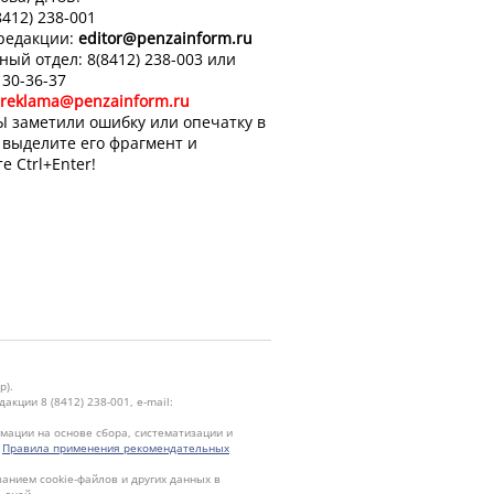
8412) 238-001
 редакции:
editor
@penzainform.ru
ный отдел: 8(8412) 238-003 или
 30-36-37
reklama@penzainform.ru
Ы заметили ошибку или опечатку в
, выделите его фрагмент и
е Ctrl+Enter!
р).
кции 8 (8412) 238-001, e-mail:
ации на основе сбора, систематизации и
.
Правила применения рекомендательных
ванием cookie-файлов и других данных в
 дней.