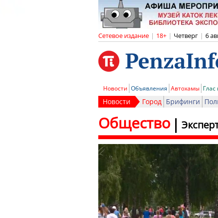
Сетевое издание
|
18+
|
Четверг
|
6 ав
Новости
Объявления
Автохамы
Глас
Новости
Город
Брифинги
Пол
Общество
Эксперт