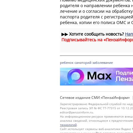
родителя о направлении ребенка 
лечение и о согласии на обработк
паспорта родителя с регистрацией
ребенка, копии его полиса ОМС и
▶▶
Хотите сообщить новость?
Нап
Подписывайтесь на «ПензаИнфор
ребенок
санаторий
заболевание
Сетевое издание СМИ «ПензаИнформ»
Зарегистрировано Федеральной службой по надз
Реестровая запись ЭЛ № ФС 77-77315 от 10.12.2
editor@penzainform.ru.
На информационном ресурсе применяются внешн
анализа сведений, относящихся к предпочтения
технологий
.
Сайт использует сервисы веб-аналитики Яндекс 
соответствии с данным
Пользовательским согл