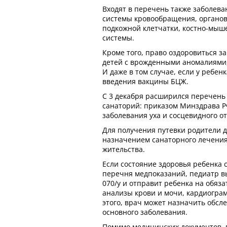
Входят в перечень также заболева
системы кровообращения, органов
подкожной клетчатки, костно-мыш
системы.
Кроме того, право оздоровиться за
детей с врожденными аномалиями,
И даже в том случае, если у ребен
введения вакцины БЦЖ.
С 3 декабря расширился перечень 
санаторий: приказом Минздрава Р
заболевания уха и сосцевидного от
Для получения путевки родители 
назначением санаторного лечения 
жительства.
Если состояние здоровья ребенка 
перечня медпоказаний, педиатр 
070/у и отправит ребенка на обяз
анализы крови и мочи, кардиогра
этого, врач может назначить обсл
основного заболевания.
Помимо медицинских документов, 