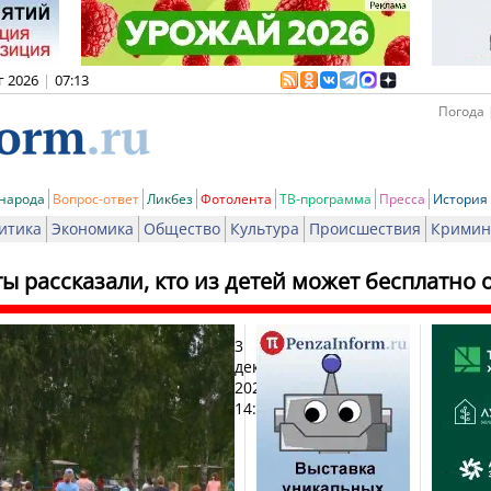
г 2026
|
07:13
Погода 
 народа
Вопрос-ответ
Ликбез
Фотолента
ТВ-программа
Пресса
История
итика
Экономика
Общество
Культура
Происшествия
Кримин
ы рассказали, кто из детей может бесплатно 
3
Печ
декабря
2022,
14:14