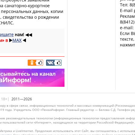
Тел: 8(
на санаторно-курортное
E-mail
у персональных данных, копии
Реклам
, свидетельства о рождении
8(8412)
 СНИЛС.
e-mail:
Если В
ишите
нам!
◀◀
тексте
м» в
▶️
MAX
◀️
нажмит
|18+|
2011—2026
ору в сфере связи, информационных технологий и массовых коммуникаций (Роскомнадзо
019 года. Учредитель ООО «ПензаИнформ». Главный редактор — Белова С.Д. Телефон реда
ие рекомендательные технологии (информационные технологии предоставления информ
м пользователей сети «Интернет», находящихся на территории Российской Федерации)»
Метрика и LiveInternet. Продолжая использовать этот Сайт, вы соглашаетесь с использо
ашением
. Срок обработки персональных данных при помощи cookie-файлов составляет 14