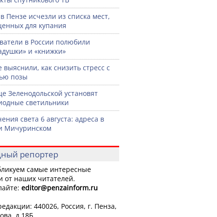
 в Пензе исчезли из списка мест,
енных для купания
ватели в России полюбили
адушки» и «книжки»
 выяснили, как снизить стресс с
ью позы
це Зеленодольской установят
иодные светильники
ения света 6 августа: адреса в
и Мичуринском
ный репортер
ликуем самые интересные
и от наших читателей.
лайте:
editor
@penzainform.ru
едакции: 440026, Россия, г. Пенза,
ова, д.18Б.