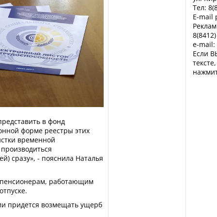
Тел: 8(
E-mail
Реклам
8(8412)
e-mail:
Если В
тексте
нажмит
редставить в фонд
ронной форме реестры этих
истки временной
 производиться
ей) сразу», - пояснила Наталья
 пенсионерам, работающим
отпуске.
и придется возмещать ущерб