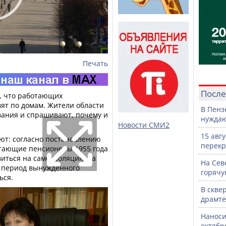
Печать
После
, что работающих
ят по домам. Жители области
В Пенз
вания и спрашивают, почему и
нужда
Новости СМИ2
15 авг
ют: согласно постановлению
перекр
тающие пенсионеры 1955 года
иться на самоизоляцию на
На Сев
от период вынужденного
горячу
ься.
В скве
драмте
Наноси
октяб