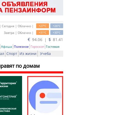
o
o
| Сегодня | Облачно |
+27
C
+26
C
o
o
Завтра | Облачно |
+31
C
+30
C
€
$
94.06 |
81.41
Афиша
Полезное
Гороскоп
Гостевая
ал
Спорт
Из жизни
Учеба
правят по домам