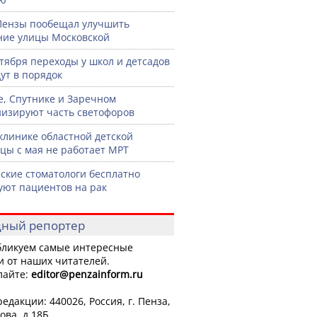
Пензы пообещал улучшить
ние улицы Московской
нтября переходы у школ и детсадов
ут в порядок
е, Спутнике и Заречном
изируют часть светофоров
клинике областной детской
цы с мая не работает МРТ
ские стоматологи бесплатно
уют пациентов на рак
ный репортер
ликуем самые интересные
и от наших читателей.
лайте:
editor
@penzainform.ru
едакции: 440026, Россия, г. Пенза,
ова, д.18Б.