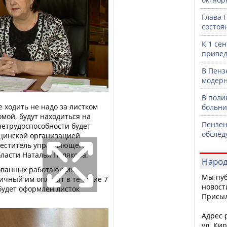
Глава 
состоя
К 1 се
привед
В Пенз
модерн
В поли
 ходить не надо за листком
больни
омой, будут находиться на
Пензен
нетрудоспособности будет
обслед
цинской организацией
меститель управляющего
ласти Наталья Полякова.
Народ
хованных работающих
Мы пуб
ичный им оплатят в течение 7
новост
 будет оформлен листок
Присы
Адрес р
ул. Кир