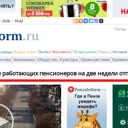
г 2026
|
18:42
Погода 
 народа
Вопрос-ответ
Ликбез
Фотолента
ТВ-программа
Пресса
История
итика
Экономика
Общество
Культура
Происшествия
Кримин
е работающих пенсионеров на две недели от