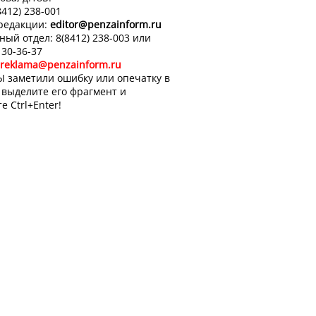
8412) 238-001
 редакции:
editor
@penzainform.ru
ный отдел: 8(8412) 238-003 или
 30-36-37
reklama@penzainform.ru
Ы заметили ошибку или опечатку в
, выделите его фрагмент и
е Ctrl+Enter!