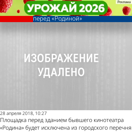
Общество
Общество
В Пензе перестанут проводить
В Пензе перестанут проводить
Другие новости
Погода и курсы
концерты и митинги на площадке
концерты и митинги на площадке
перед «Родиной»
перед «Родиной»
по теме
валют в Пензе
28 апреля 2018, 10:27
Площадка перед зданием бывшего кинотеатра
«Родина» будет исключена из городского перечня