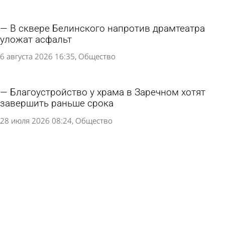
В сквере Белинского напротив драмтеатра
уложат асфальт
6 августа 2026 16:35
Общество
Благоустройство у храма в Заречном хотят
завершить раньше срока
28 июля 2026 08:24
Общество
Родители юного вандала возместили ущерб
скверу Демакова в Заречном
23 июля 2026 10:38
Из жизни
Сквер у «Полимермаша» в Кузнецке намерены