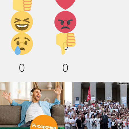
вверх!
Дикий
Агрессия!
0
0
смех!
Грусть :(
Палец
0
0
вниз!
0
0