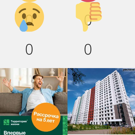
Грусть :(
Палец
0
0
вниз!
0
0