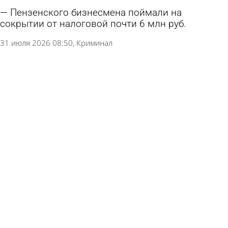
Пензенского бизнесмена поймали на
сокрытии от налоговой почти 6 млн руб.
31 июля 2026 08:50
Криминал
Пьяный водитель инсценировал смерть ради
свободы
28 июля 2026 12:25
В стране и мире
Губернатор сообщил о сокращении госдолга
Пензенской области
21 июля 2026 16:48
Экономика