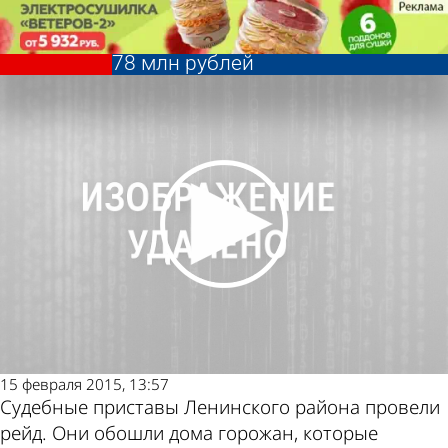
Общество
Жители Ленинского района
Пензы задолжали за ЖКУ около
78 млн рублей
Общество
Жители Ленинского района
Пензы задолжали за ЖКУ около
Другие
Погода и
78 млн рублей
новости по
курсы валют
теме
в Пензе
15 февраля 2015, 13:57
Судебные приставы Ленинского района провели
рейд. Они обошли дома горожан, которые