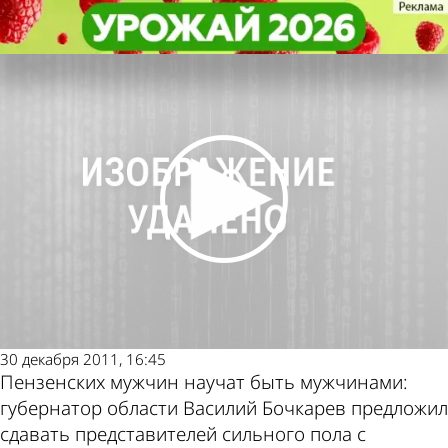
Из жизни
Из жизни
В 2012 году губернатор вводит
В 2012 году губернатор вводит
проект «Мужчина на час»
проект «Мужчина на час»
Другие новости
Погода и курсы
по теме
валют в Пензе
30 декабря 2011, 16:45
Пензенских мужчин научат быть мужчинами:
губернатор области Василий Бочкарев предложил
сдавать представителей сильного пола с