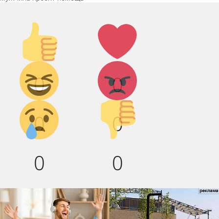
Палец
Лайк!
вверх!
Дикий
Агрессия!
0
0
смех!
Грусть :(
Палец
0
0
вниз!
0
0