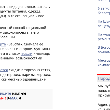
ют в виде денежных выплат,
6 авгу
дукты питания, одежда,
безвет
иды), а также социального
На Шуи
вещев
женный способ социальной
 законопроекта, а его
На ули
образным.
ремонт
арта
«Забота». Сначала ее
В Бого
е 55 лет и старше, мужчины
воинам
тем в список
вошли
инвалиды
иченными возможностями
Многод
компле
ются
скидки в торговых сетях,
ондитерских, парикмахерских,
Народ
также местных здравницах и
Мы пуб
новост
ишите
нам!
◀◀
Присы
м» в
▶️
MAX
◀️
Адрес р
ул. Кир