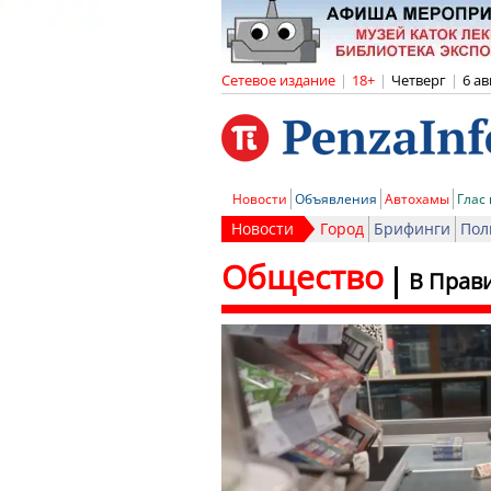
Сетевое издание
|
18+
|
Четверг
|
6 ав
Новости
Объявления
Автохамы
Глас
Новости
Город
Брифинги
Пол
Общество
В Прав