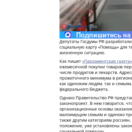
Депутаты Госдумы РФ разработали
социальную карту «Помощь» для те
жизненную ситуацию.
Как пишет
«Парламентская газета»
ежемесячной покупки товаров пер
числе продуктов и лекарств. Адре
прожиточного минимума в регионе
как одиноким людям, так и семьям,
федерального бюджета.
Однако Правительство РФ предста
законопроект. В нем говорится, чт
организационные основы оказани
малоимущим семьям и одиноко пр
также другим категориям россиян,
положение, уже установлены зако
социальной помощи».