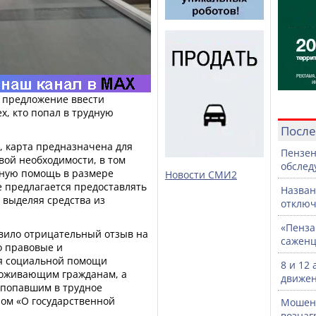
 предложение ввести
х, кто попал в трудную
После
, карта предназначена для
Пензен
вой необходимости, в том
обслед
сную помощь в размере
Новости СМИ2
 предлагается предоставлять
Назван
 выделяя средства из
отключ
«Пенза
вило отрицательный отзыв на
саженц
о правовые и
я социальной помощи
8 и 12
оживающим гражданам, а
движен
 попавшим в трудное
ном «О государственной
Мошенн
вознаг