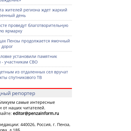
ста жителей региона ждет жаркий
ренный день
сте проведут благотворительную
ую ярмарку
цах Пензы продолжается ямочный
 дорог
словке установили памятник
 - участникам СВО
етным из отдаленных сел вручат
кты спутникового ТВ
ный репортер
ликуем самые интересные
и от наших читателей.
лайте:
editor
@penzainform.ru
едакции: 440026, Россия, г. Пенза,
ова, д.18Б.