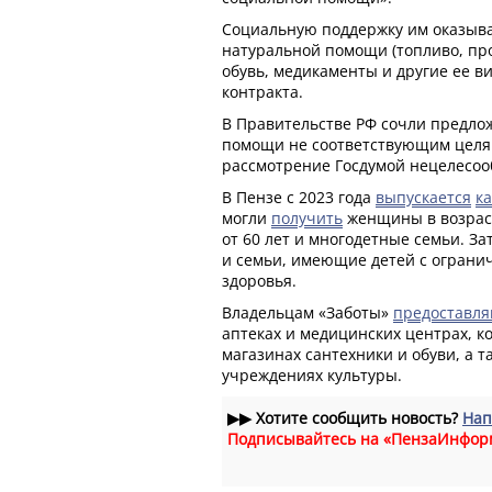
Социальную поддержку им оказыва
натуральной помощи (топливо, про
обувь, медикаменты и другие ее в
контракта.
В Правительстве РФ сочли предло
помощи не соответствующим целям
рассмотрение Госдумой нецелесо
В Пензе с 2023 года
выпускается
к
могли
получить
женщины в возраст
от 60 лет и многодетные семьи. За
и семьи, имеющие детей с огран
здоровья.
Владельцам «Заботы»
предоставля
аптеках и медицинских центрах, к
магазинах сантехники и обуви, а 
учреждениях культуры.
▶▶
Хотите сообщить новость?
Нап
Подписывайтесь на «ПензаИнфор