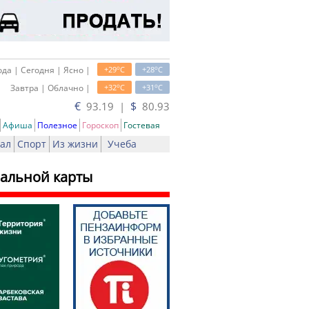
o
o
да | Сегодня | Ясно |
+29
C
+28
C
o
o
Завтра | Облачно |
+32
C
+31
C
€
$
93.19 |
80.93
Афиша
Полезное
Гороскоп
Гостевая
ал
Спорт
Из жизни
Учеба
иальной карты
ть