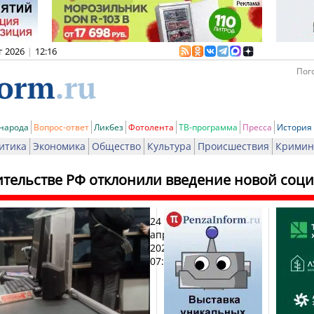
г 2026
|
12:16
Пого
 народа
Вопрос-ответ
Ликбез
Фотолента
ТВ-программа
Пресса
История
итика
Экономика
Общество
Культура
Происшествия
Кримин
ительстве РФ отклонили введение новой соц
24
Печа
апреля
2024,
07:57