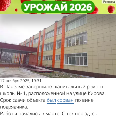
Учеба
Учеба
В Пачелме ученики вернулись в
В Пачелме ученики вернулись в
отремонтированную школу № 1
отремонтированную школу № 1
Другие
Погода и
новости по
курсы валют в
теме
Пензе
17 ноября 2025, 19:31
В Пачелме завершился капитальный ремонт
школы № 1, расположенной на улице Кирова.
Срок сдачи объекта
был
сорван
по вине
подрядчика.
Работы начались в марте. С тех пор здесь