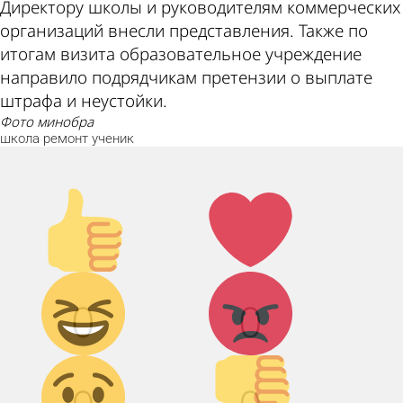
Директору школы и руководителям коммерческих
организаций внесли представления. Также по
итогам визита образовательное учреждение
направило подрядчикам претензии о выплате
штрафа и неустойки.
фото минобра
школа
ремонт
ученик
Палец
Лайк!
вверх!
Дикий
Агрессия!
0
0
смех!
Грусть :(
Палец
вниз!